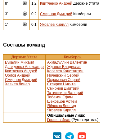
8'
1:2
Квитченко Андрей
Дерзкие Утята
3'
0:2
Смирнов Дмитрий
Кимберли
1'
0:1
Яковлев Кирилл
Кимберли
Составы команд
Дерзкие Утята
Кимберли
Букалин Михаил
Ахмадуллин Валентин
Давиденко Александр
Жданов Владислав
Квитченко Андрей
Ковалев Константин
Орлов Андрей
Ночевский Сергей
Смирнов Дмитрий
Охрамович Сергей
Хазиев Линар
Скляров Никита
Смирнов Дмитрий
Татишвили Валерий
Тебекин Ефим
Шеховцов Артем
Яблоков Леонид
Яковлев Кирилл
Официальные лица:
Грошев Иван
(Руководитель)