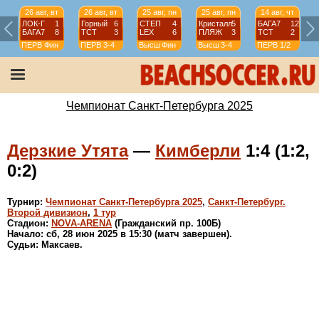
26 авг, вт
26 авг, вт
25 авг, пн
25 авг, пн
14 авг, чт
ЛОК-Г
1
Горный
6
СТЕП
4
Кристалл
5
БАГА7
12
БАГА7
8
ТСТ
3
LEX
6
ПЛЯЖ
3
ТСТ
2
ПЕРВ
Фин
ПЕРВ
3-4
Высш
Фин
Высш
3-4
ПЕРВ
1/2
Чемпионат Санкт-Петербурга 2025
Дерзкие Утята
—
Кимберли
1:4 (1:2,
0:2)
Турнир:
Чемпионат Санкт-Петербурга 2025
,
Санкт-Петербург.
Второй дивизион
,
1 тур
Стадион:
NOVA-ARENA
(Гражданский пр. 100Б)
Начало: сб, 28 июн 2025 в 15:30 (матч завершен).
Судьи: Максаев.