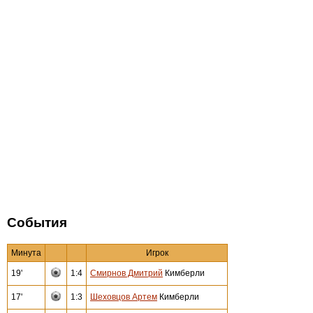
События
Минута
Игрок
19'
1:4
Смирнов Дмитрий
Кимберли
17'
1:3
Шеховцов Артем
Кимберли