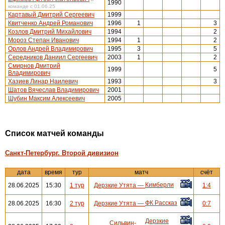
1990
команде с 01.06.25
Картавый Дмитрий Сергеевич
1999
Квитченко Андрей Романович
1996
1
3
Козлов Дмитрий Михайлович
1994
2
Мороз Степан Иванович
1994
1
2
Орлов Андрей Владимирович
1995
3
5
Середников Даниил Сергеевич
2003
1
2
Смирнов Дмитрий
1999
5
Владимирович
Хазиев Линар Наилевич
1993
3
Шатов Вячеслав Владимирович
2001
Шубин Максим Алексеевич
2005
Cписок матчей команды
Санкт-Петербург. Второй дивизион
дата
время
тур
матч
счёт
Кимберли
28.06.2025
15:30
1 тур
Дерзкие Утята
—
1:4
ФК Рассказ
28.06.2025
16:30
2 тур
Дерзкие Утята
—
0:7
Дерзкие
Сильвин-