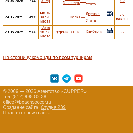
28.06.2025
17:00
3 тур
—
8:0
Гарпастум
Утята
Матчи
Дерзкие
2:2
29.06.2025
14:00
за 5-8
Волна
—
пен.2:1
Утята
места
Матч
Кимберли
29.06.2025
15:00
за 7-е
Дерзкие Утята
—
3:7
место
На страницу команды по всем турнирам
© 2009 — 2026 Агентство «CUPPER»
тел. (812) 998-83-38
office@beachsoccer.ru
Создание сайта:
Студия 239
Полная версия сайта