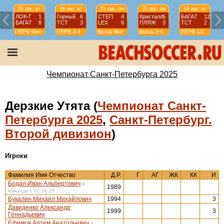
26 авг, вт
26 авг, вт
25 авг, пн
25 авг, пн
14 авг, чт
ЛОК-Г
1
Горный
6
СТЕП
4
Кристалл
5
БАГА7
12
БАГА7
8
ТСТ
3
LEX
6
ПЛЯЖ
3
ТСТ
2
ПЕРВ
Фин
ПЕРВ
3-4
Высш
Фин
Высш
3-4
ПЕРВ
1/2
Чемпионат Санкт-Петербурга 2025
Дерзкие Утята (
Чемпионат Санкт-
Петербурга 2025
,
Санкт-Петербург.
Второй дивизион
)
Игроки
Фамилия Имя Отчество
Д.Р.
Г
АГ
ЖК
КК
И
Бодал Иван Альбертович
в
1989
команде с 01.06.25
Букалин Михаил Михайлович
1994
3
Давиденко Александр
1999
3
Геннадьевич
Ефимов Артем Анатольевич
в