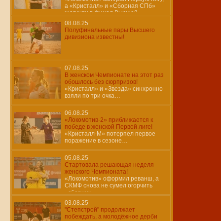
а «Кристалл» и «Сборная СПб»
шагнули в финал Высшей
08.08.25
Полуфинальные пары Высшего
дивизиона известны!
07.08.25
В женском Чемпионате на этот раз
обошлось без сюрпризов!
«Кристалл» и «Звезда» синхронно
взяли по три очка…
06.08.25
«Локомотив-2» приближается к
победе в женской Первой лиге!
«Кристалл-М» потерпел первое
поражение в сезоне…
05.08.25
Стартовала решающая неделя
женского Чемпионата!
«Локомотив» оформил реванш, а
СКМФ снова не сумел огорчить
«сборниц»…
03.08.25
"Степстрой" продолжает
побеждать, а молодёжное дерби