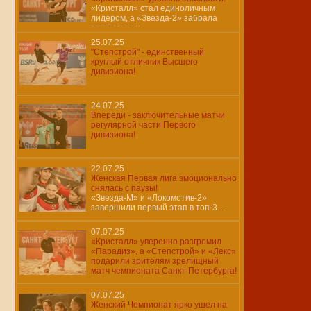
«Кристалл» стал единоличным
лидером, а «Звезда-2» забрала
первые очки
25.07.25
"Степстрой" - единственный
круглый отличник Высшего
дивизиона!
24.07.25
Впереди - заключительные матчи
регулярной части Первого
дивизиона!
22.07.25
Женская Первая лига эмоционально
снялась с паузы!
«Звезда-М» и «Локомотив-2»
завершили первый этап в топ-3…
07.07.25
«Кристалл» уверенно разгромил
«Парадиз», а «Степстрой» и «Лекс»
подарили зрителям зрелищный
матч чемпионата Санкт-Петербурга!
07.07.25
Женский Чемпионат ярко ушел на