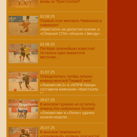
вновь за "Кристаллом"!
02.08.25
Первый этап женского Чемпионата
завершен!
«Кристалл» не допустил осечек, а
«Сборная СПб» обошла «Звезду»…
02.08.25
Пятёрка сильнейших известна!
Осталось одно вакантное
местечко...
31.07.25
Определилась тройка лучших
команд женской Первой лиги!
«Локомотив-2» и «КПРФ-Урицк»
составили компанию «Кристаллу-
М»…
29.07.25
В женском турнире не осталось
команд без набранных баллов!
«Локомотив» и «Легио» удачно
начали неделю…
26.07.25
В женском Чемпионате
«оранжевый» уровень опасности!