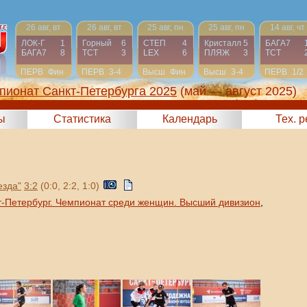
26 авг, вт
26 авг, вт
25 авг, пн
25 авг, пн
14 авг, чт
ЛОК-Г
1
Горный
6
СТЕП
4
Кристалл
5
БАГА7
БАГА7
8
ТСТ
3
LEX
6
ПЛЯЖ
3
ТСТ
ПЕРВ
Фин
ПЕРВ
3-4
Высш
Фин
Высш
3-4
ПЕРВ
1/2
пионат Санкт-Петербурга 2025
(май — август 2025)
ы
Статистика
Календарь
Тех. 
езда"
3:2
(0:0, 2:2, 1:0)
т-Петербург. Чемпионат среди женщин. Высший дивизион
,