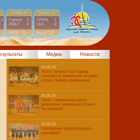
14 авг, чт
13 авг, ср
12
Горный
4
ПЛЯЖ
1
2
ЛОК-Г
4
LEX
2
ПЕРВ
1/2
Высш
1/2
результаты
Медиа
Новости
29.08.25
"Бага7" второй год подряд
становится чемпионом летнего
сезона Первого дивизиона!
28.08.25
"Лекс" - чемпион Высшего
дивизиона Чемпионата Санкт-
Петербурга!
16.08.25
Повторение прошлогоднего
сценария?