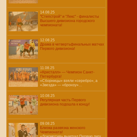
14.08.25
"Степстрой" и "Лекс" - финалисты
Высшего дивизиона городского
чемпионата!
12.08.25
Драма в четвертьфинальных матчах
Первого дивизиона!
11.08.25
«Кристалл» — Чемпион Санкт-
Петербурга!
«Сборницы» взяли «серебро», а
«Звезда» — «бронзу»…
10.08.25
Регулярная часть Первого
дивизиона подошла к концу!
09.08.25
Близка развязка женского
Чемпионата!
«Локомотив» выиграл Первую лигу,