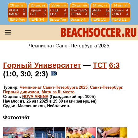
26 авг, вт
26 авг, вт
25 авг, пн
25 авг, пн
14 авг, чт
14 авг, чт
ЛОК-Г
1
Горный
6
СТЕП
4
Кристалл
5
БАГА7
12
Горный
4
БАГА7
8
ТСТ
3
LEX
6
ПЛЯЖ
3
ТСТ
2
ЛОК-Г
4
ПЕРВ
Фин
ПЕРВ
3-4
Высш
Фин
Высш
3-4
ПЕРВ
1/2
ПЕРВ
1/2
13 авг, ср
12 авг, вт
12 авг, вт
12 авг, вт
ПЛЯЖ
1
ЛОК-Г
1
Lakes
1
Кристалл
6
LEX
2
АТОМ
1
ТСТ
4
СТЕП
8
Высш
1/2
ПЕРВ
1/4
ПЕРВ
1/4
Высш
1/2
Чемпионат Санкт-Петербурга 2025
Горный Университет
—
ТСТ
6:3
(1:0, 3:0, 2:3)
Турнир:
Чемпионат Санкт-Петербурга 2025
,
Санкт-Петербург.
Первый дивизион
,
Матч за III место
Стадион:
NOVA-ARENA
(Гражданский пр. 100Б)
Начало: вт, 26 авг 2025 в 19:30 (матч завершен).
Судьи: Масленников, Небольсин.
Фотоотчёт