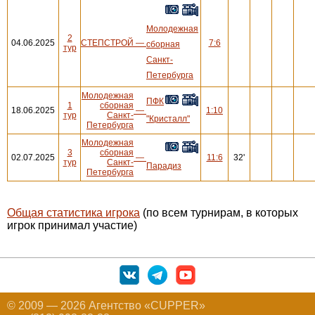
Молодежная
2
04.06.2025
СТЕПСТРОЙ
—
7:6
сборная
тур
Санкт-
Петербурга
Молодежная
ПФК
1
сборная
18.06.2025
—
1:10
тур
Санкт-
"Кристалл"
Петербурга
Молодежная
3
сборная
02.07.2025
—
11:6
32'
тур
Санкт-
Парадиз
Петербурга
Общая статистика игрока
(по всем турнирам, в которых
игрок принимал участие)
© 2009 — 2026 Агентство «CUPPER»