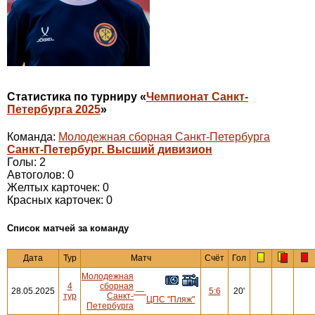
Статистика по турниру «
Чемпионат Санкт-
Петербурга 2025
»
Команда:
Молодежная сборная Санкт-Петербурга
Санкт-Петербург. Высший дивизион
Голы: 2
Автоголов: 0
Желтых карточек: 0
Красных карточек: 0
Cписок матчей за команду
Дата
Тур
Матч
Счёт
Гол
Молодежная
4
сборная
28.05.2025
—
5:6
20'
тур
Санкт-
ЦПС "Пляж"
Петербурга