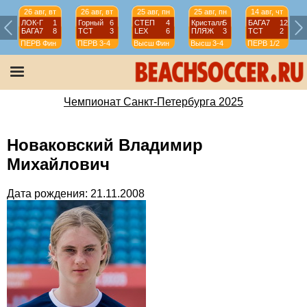
26 авг, вт
26 авг, вт
25 авг, пн
25 авг, пн
14 авг, чт
ЛОК-Г
1
Горный
6
СТЕП
4
Кристалл
5
БАГА7
12
БАГА7
8
ТСТ
3
LEX
6
ПЛЯЖ
3
ТСТ
2
ПЕРВ
Фин
ПЕРВ
3-4
Высш
Фин
Высш
3-4
ПЕРВ
1/2
Чемпионат Санкт-Петербурга 2025
Новаковский Владимир
Михайлович
Дата рождения: 21.11.2008