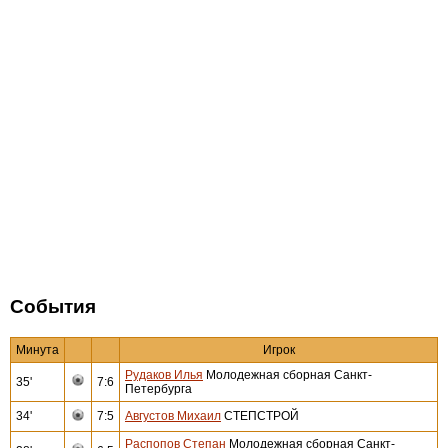
События
Минута
Игрок
Рудаков Илья
Молодежная сборная Санкт-
35'
7:6
Петербурга
34'
7:5
Августов Михаил
СТЕПСТРОЙ
Распопов Степан
Молодежная сборная Санкт-