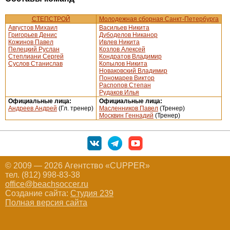
СТЕПСТРОЙ
Молодежная сборная Санкт-Петербурга
Августов Михаил
Васильев Никита
Григорьев Денис
Дубоделов Никанор
Кожинов Павел
Ивлев Никита
Пелецкий Руслан
Козлов Алексей
Степлиани Сергей
Кондратов Владимир
Суслов Станислав
Копылов Никита
Новаковский Владимир
Пономарев Виктор
Распопов Степан
Рудаков Илья
Официальные лица:
Официальные лица:
Андреев Андрей
(Гл. тренер)
Масленников Павел
(Тренер)
Москвин Геннадий
(Тренер)
© 2009 — 2026 Агентство «CUPPER»
тел. (812) 998-83-38
office@beachsoccer.ru
Создание сайта:
Студия 239
Полная версия сайта