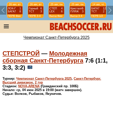
26 авг, вт
26 авг, вт
25 авг, пн
25 авг, пн
14 авг, чт
ЛОК-Г
1
Горный
6
СТЕП
4
Кристалл
5
БАГА7
12
БАГА7
8
ТСТ
3
LEX
6
ПЛЯЖ
3
ТСТ
2
ПЕРВ
Фин
ПЕРВ
3-4
Высш
Фин
Высш
3-4
ПЕРВ
1/2
Чемпионат Санкт-Петербурга 2025
СТЕПСТРОЙ
—
Молодежная
сборная Санкт-Петербурга
7:6 (1:1,
3:3, 3:2)
Турнир:
Чемпионат Санкт-Петербурга 2025
,
Санкт-Петербург.
Высший дивизион
,
2 тур
Стадион:
NOVA-ARENA
(Гражданский пр. 100Б)
Начало: ср, 04 июн 2025 в 19:00 (матч завершен).
Судьи: Волков, Рыбаков, Якуничев.