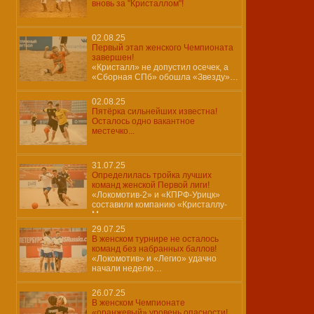
вновь за "Кристаллом"!
02.08.25
Первый этап женского Чемпионата
завершен!
«Кристалл» не допустил осечек, а
«Сборная СПб» обошла «Звезду»…
02.08.25
Пятёрка сильнейших известна!
Осталось одно вакантное
местечко...
31.07.25
Определилась тройка лучших
команд женской Первой лиги!
«Локомотив-2» и «КПРФ-Урицк»
составили компанию «Кристаллу-
М»…
29.07.25
В женском турнире не осталось
команд без набранных баллов!
«Локомотив» и «Легио» удачно
начали неделю…
26.07.25
В женском Чемпионате
«оранжевый» уровень опасности!