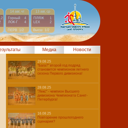
14 авг, чт
13 авг, ср
12
Горный
4
ПЛЯЖ
1
2
ЛОК-Г
4
LEX
2
ПЕРВ
1/2
Высш
1/2
результаты
Медиа
Новости
29.08.25
"Бага7" второй год подряд
становится чемпионом летнего
сезона Первого дивизиона!
28.08.25
"Лекс" - чемпион Высшего
дивизиона Чемпионата Санкт-
Петербурга!
16.08.25
Повторение прошлогоднего
сценария?