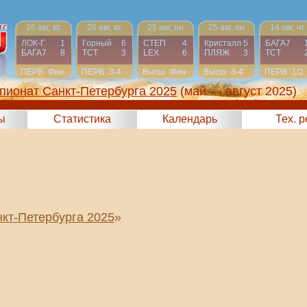
26 авг, вт
26 авг, вт
25 авг, пн
25 авг, пн
14 авг, чт
ЛОК-Г
1
Горный
6
СТЕП
4
Кристалл
5
БАГА7
БАГА7
8
ТСТ
3
LEX
6
ПЛЯЖ
3
ТСТ
ПЕРВ
Фин
ПЕРВ
3-4
Высш
Фин
Высш
3-4
ПЕРВ
1/2
пионат Санкт-Петербурга 2025
(май — август 2025)
ы
Статистика
Календарь
Тех. 
кт-Петербурга 2025
»