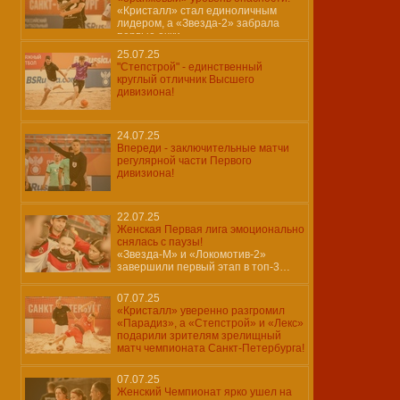
«Кристалл» стал единоличным
лидером, а «Звезда-2» забрала
первые очки
25.07.25
"Степстрой" - единственный
круглый отличник Высшего
дивизиона!
24.07.25
Впереди - заключительные матчи
регулярной части Первого
дивизиона!
22.07.25
Женская Первая лига эмоционально
снялась с паузы!
«Звезда-М» и «Локомотив-2»
завершили первый этап в топ-3…
07.07.25
«Кристалл» уверенно разгромил
«Парадиз», а «Степстрой» и «Лекс»
подарили зрителям зрелищный
матч чемпионата Санкт-Петербурга!
07.07.25
Женский Чемпионат ярко ушел на