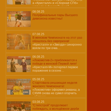
а «Кристалл» и «Сборная СПб»
шагнули в финал Высшей
08.08.25
Полуфинальные пары Высшего
дивизиона известны!
07.08.25
В женском Чемпионате на этот раз
обошлось без сюрпризов!
«Кристалл» и «Звезда» синхронно
взяли по три очка…
06.08.25
«Локомотив-2» приближается к
победе в женской Первой лиге!
«Кристалл-М» потерпел первое
поражение в сезоне…
05.08.25
Стартовала решающая неделя
женского Чемпионата!
«Локомотив» оформил реванш, а
СКМФ снова не сумел огорчить
«сборниц»…
03.08.25
"Степстрой" продолжает
побеждать, а молодёжное дерби