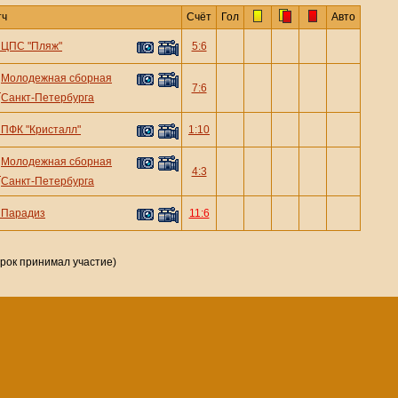
тч
Счёт
Гол
Авто
—
ЦПС "Пляж"
5:6
Молодежная сборная
—
7:6
Санкт-Петербурга
—
ПФК "Кристалл"
1:10
Молодежная сборная
—
4:3
Санкт-Петербурга
—
Парадиз
11:6
грок принимал участие)