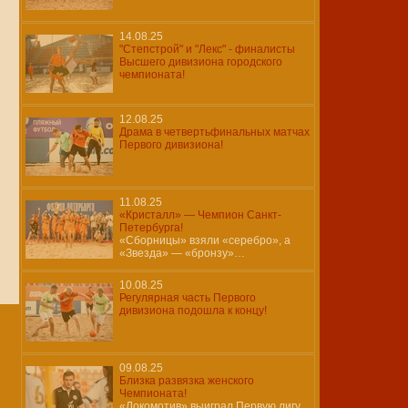
14.08.25
"Степстрой" и "Лекс" - финалисты
Высшего дивизиона городского
чемпионата!
12.08.25
Драма в четвертьфинальных матчах
Первого дивизиона!
11.08.25
«Кристалл» — Чемпион Санкт-
Петербурга!
«Сборницы» взяли «серебро», а
«Звезда» — «бронзу»…
10.08.25
Регулярная часть Первого
дивизиона подошла к концу!
09.08.25
Близка развязка женского
Чемпионата!
«Локомотив» выиграл Первую лигу,