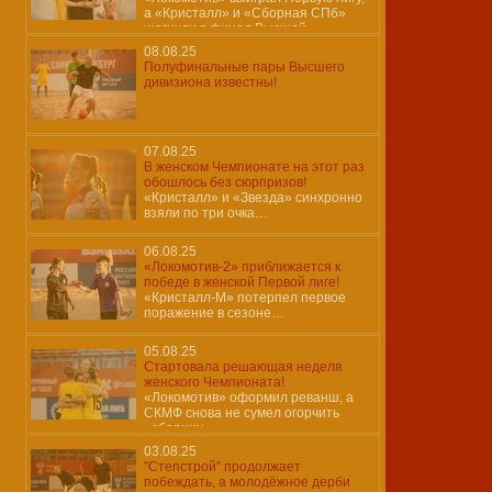
а «Кристалл» и «Сборная СПб»
шагнули в финал Высшей
08.08.25
Полуфинальные пары Высшего
дивизиона известны!
07.08.25
В женском Чемпионате на этот раз
обошлось без сюрпризов!
«Кристалл» и «Звезда» синхронно
взяли по три очка…
06.08.25
«Локомотив-2» приближается к
победе в женской Первой лиге!
«Кристалл-М» потерпел первое
поражение в сезоне…
05.08.25
Стартовала решающая неделя
женского Чемпионата!
«Локомотив» оформил реванш, а
СКМФ снова не сумел огорчить
«сборниц»…
03.08.25
"Степстрой" продолжает
побеждать, а молодёжное дерби