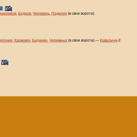
нинников
,
Бодров
,
Черевань
,
Падерин
(в свои ворота).
ргачев
,
Харкевич
,
Баданин
,
Черемных
(в свои ворота) —
Ковальчук
-2.