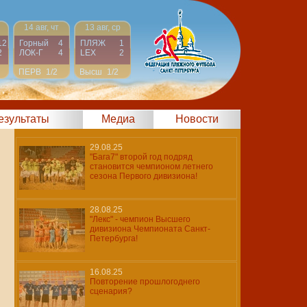
14 авг, чт
13 авг, ср
12
Горный
4
ПЛЯЖ
1
2
ЛОК-Г
4
LEX
2
ПЕРВ
1/2
Высш
1/2
результаты
Медиа
Новости
29.08.25
"Бага7" второй год подряд
становится чемпионом летнего
сезона Первого дивизиона!
28.08.25
"Лекс" - чемпион Высшего
дивизиона Чемпионата Санкт-
Петербурга!
16.08.25
Повторение прошлогоднего
сценария?