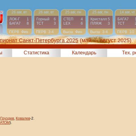
26 авг, вт
26 авг, вт
25 авг, пн
25 авг, пн
14 авг, чт
ЛОК-Г
1
Горный
6
СТЕП
4
Кристалл
5
БАГА7
БАГА7
8
ТСТ
3
LEX
6
ПЛЯЖ
3
ТСТ
ПЕРВ
Фин
ПЕРВ
3-4
Высш
Фин
Высш
3-4
ПЕРВ
1/2
пионат Санкт-Петербурга 2025
(май — август 2025)
ы
Статистика
Календарь
Тех. 
,
Груздев
,
Ковалев
-2.
АТОМ
).