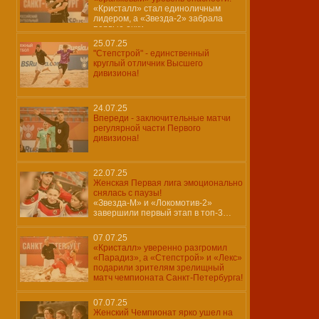
«Кристалл» стал единоличным
лидером, а «Звезда-2» забрала
первые очки
25.07.25
"Степстрой" - единственный
круглый отличник Высшего
дивизиона!
24.07.25
Впереди - заключительные матчи
регулярной части Первого
дивизиона!
22.07.25
Женская Первая лига эмоционально
снялась с паузы!
«Звезда-М» и «Локомотив-2»
завершили первый этап в топ-3…
07.07.25
«Кристалл» уверенно разгромил
«Парадиз», а «Степстрой» и «Лекс»
подарили зрителям зрелищный
матч чемпионата Санкт-Петербурга!
07.07.25
Женский Чемпионат ярко ушел на