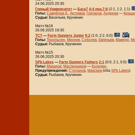
24.06.2025 20:30
Горный Университет
—
Бага7
4:4 пен.7:6
(2:1, 1:2, 1:1)
Голы:
Самуйлов Д.
,
Артемов
,
Горчагов
,
Андреев
—
Краше
Судьи:
Васильев, Кручинин
Матч №16
26.06.2025 19:30
ТСТ
—
Farm Gunners Junior
9:2
(1:0, 2:2, 6:0)
Голы:
Торопыгин
,
Михеев
,
Соболев
,
Евгеньев
,
Мамчур
,
Мо
Судьи:
Рыбаков, Кручинин
Матч №15
26.06.2025 20:30
SPb Lakes
—
Farm Gunners Fathers
2:1
(0:0, 2:1, 0:0)
Голы:
Макаров
,
Масленников
—
Колядин
.
Предупреждения:
Степанов
,
Максаев
(оба
SPb Lakes
).
Судьи:
Рыбаков, Кручинин