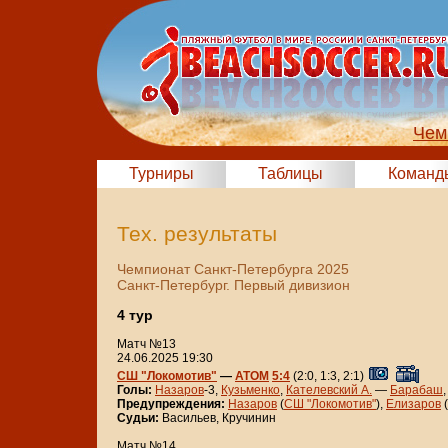
Чем
Турниры
Таблицы
Команд
Тех. результаты
Чемпионат Санкт-Петербурга 2025
Санкт-Петербург. Первый дивизион
4 тур
Матч №13
24.06.2025 19:30
СШ "Локомотив"
—
АТОМ
5:4
(2:0, 1:3, 2:1)
Голы:
Назаров
-3,
Кузьменко
,
Кателевский А.
—
Барабаш
Предупреждения:
Назаров
(
СШ "Локомотив"
),
Елизаров
(
Судьи:
Васильев, Кручинин
Матч №14