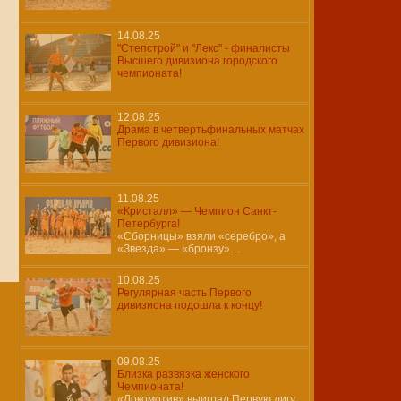
14.08.25
"Степстрой" и "Лекс" - финалисты
Высшего дивизиона городского
чемпионата!
12.08.25
Драма в четвертьфинальных матчах
Первого дивизиона!
11.08.25
«Кристалл» — Чемпион Санкт-
Петербурга!
«Сборницы» взяли «серебро», а
«Звезда» — «бронзу»…
10.08.25
Регулярная часть Первого
дивизиона подошла к концу!
09.08.25
Близка развязка женского
Чемпионата!
«Локомотив» выиграл Первую лигу,