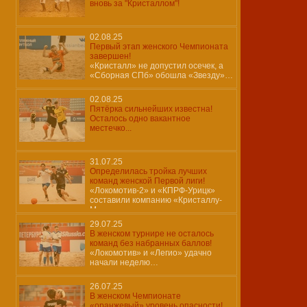
вновь за "Кристаллом"!
02.08.25
Первый этап женского Чемпионата
завершен!
«Кристалл» не допустил осечек, а
«Сборная СПб» обошла «Звезду»…
02.08.25
Пятёрка сильнейших известна!
Осталось одно вакантное
местечко...
31.07.25
Определилась тройка лучших
команд женской Первой лиги!
«Локомотив-2» и «КПРФ-Урицк»
составили компанию «Кристаллу-
М»…
29.07.25
В женском турнире не осталось
команд без набранных баллов!
«Локомотив» и «Легио» удачно
начали неделю…
26.07.25
В женском Чемпионате
«оранжевый» уровень опасности!