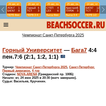
26 авг, вт
26 авг, вт
25 авг, пн
25 авг, пн
14 авг, чт
ЛОК-Г
1
Горный
6
СТЕП
4
Кристалл
5
БАГА7
12
БАГА7
8
ТСТ
3
LEX
6
ПЛЯЖ
3
ТСТ
2
ПЕРВ
Фин
ПЕРВ
3-4
Высш
Фин
Высш
3-4
ПЕРВ
1/2
Чемпионат Санкт-Петербурга 2025
Горный Университет
—
Бага7
4:4
пен.7:6 (2:1, 1:2, 1:1)
Турнир:
Чемпионат Санкт-Петербурга 2025
,
Санкт-Петербург.
Первый дивизион
,
4 тур
Стадион:
NOVA-ARENA
(Гражданский пр. 100Б)
Начало: вт, 24 июн 2025 в 20:30 (матч завершен).
Судьи: Васильев, Кручинин.