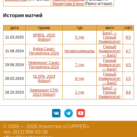
Махмутова Елена
(Пресс-атташе)
История матчей
дата
турнир
тур
матч
счёт
Бага7 —
SPBOL, 2025
11.03.2025
5 тур
Горный
9:5
(Indoor)
Университет
Горный
Кубок Санкт-
11.08.2024
Четвертьфиналы
Университет
4:7
Петербурга 2024
— Бага7
Горный
Чемпионат Санкт-
19.06.2024
7 тур
Университет
4:5
Петербурга 2024
— Бага7
Горный
OLSPb, 2024
28.03.2024
8 тур
Университет
2:5
(Indoor)
— Бага7
Бага7 —
Чемпионат СПб,
18.10.2023
1 тур
Горный
9:6
2023 (Indoor)
Университет
© 2009 — 2026 Агентство «CUPPER»
тел. (812) 998-83-38