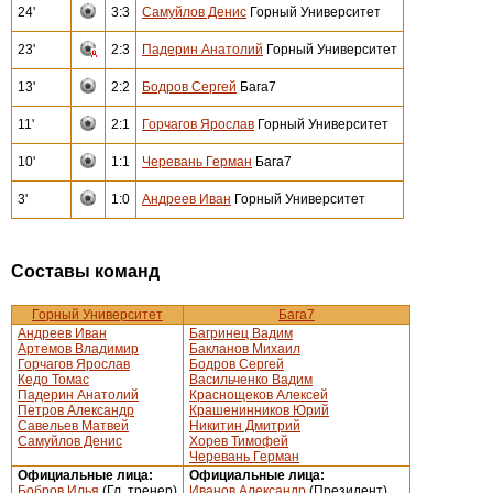
24'
3:3
Самуйлов Денис
Горный Университет
23'
2:3
Падерин Анатолий
Горный Университет
13'
2:2
Бодров Сергей
Бага7
11'
2:1
Горчагов Ярослав
Горный Университет
10'
1:1
Черевань Герман
Бага7
3'
1:0
Андреев Иван
Горный Университет
Составы команд
Горный Университет
Бага7
Андреев Иван
Багринец Вадим
Артемов Владимир
Бакланов Михаил
Горчагов Ярослав
Бодров Сергей
Кедо Томас
Васильченко Вадим
Падерин Анатолий
Краснощеков Алексей
Петров Александр
Крашенинников Юрий
Савельев Матвей
Никитин Дмитрий
Самуйлов Денис
Хорев Тимофей
Черевань Герман
Официальные лица:
Официальные лица:
Бобров Илья
(Гл. тренер)
Иванов Александр
(Президент)