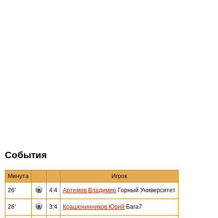
События
Минута
Игрок
26'
4:4
Артемов Владимир
Горный Университет
26'
3:4
Крашенинников Юрий
Бага7