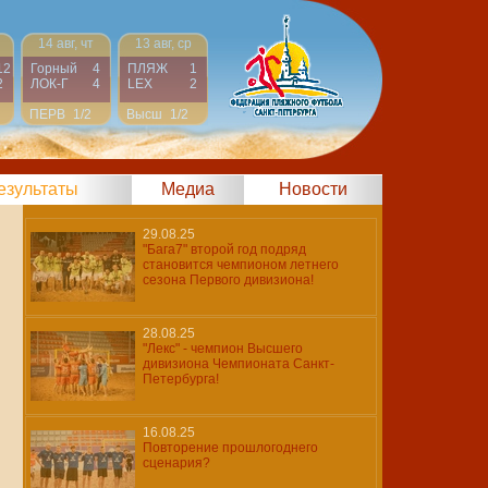
14 авг, чт
13 авг, ср
12
Горный
4
ПЛЯЖ
1
2
ЛОК-Г
4
LEX
2
ПЕРВ
1/2
Высш
1/2
результаты
Медиа
Новости
29.08.25
"Бага7" второй год подряд
становится чемпионом летнего
сезона Первого дивизиона!
28.08.25
"Лекс" - чемпион Высшего
дивизиона Чемпионата Санкт-
Петербурга!
16.08.25
Повторение прошлогоднего
сценария?