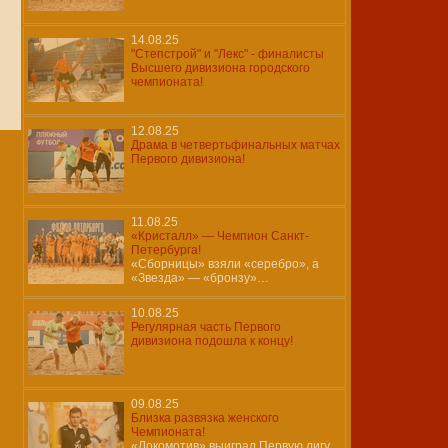
14.08.25
"Степстрой" и "Лекс" - финалисты
Высшего дивизиона городского
чемпионата!
12.08.25
Драма в четвертьфинальных матчах
Первого дивизиона!
11.08.25
«Кристалл» — Чемпион Санкт-
Петербурга!
«Сборницы» взяли «серебро», а
«Звезда» — «бронзу»…
10.08.25
Регулярная часть Первого
дивизиона подошла к концу!
09.08.25
Близка развязка женского
Чемпионата!
«Локомотив» выиграл Первую лигу,