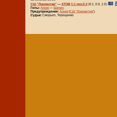
СШ "Локомотив"
—
АТОМ
1:1 пен.5:3
(0:1, 0:0, 1:0)
Голы:
Агеев
—
Шапин
.
Предупреждения:
Агеев
(
СШ "Локомотив"
).
Судьи:
Сморыго, Терещенко