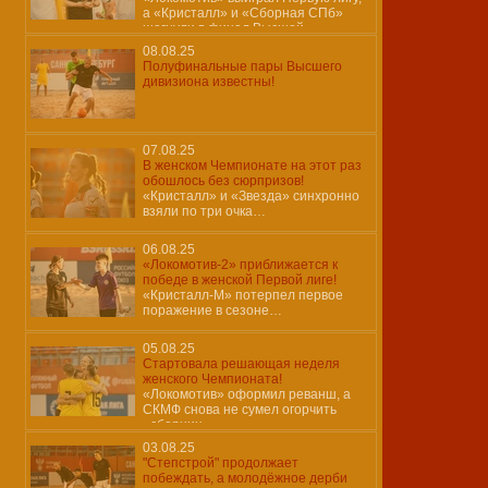
а «Кристалл» и «Сборная СПб»
шагнули в финал Высшей
08.08.25
Полуфинальные пары Высшего
дивизиона известны!
07.08.25
В женском Чемпионате на этот раз
обошлось без сюрпризов!
«Кристалл» и «Звезда» синхронно
взяли по три очка…
06.08.25
«Локомотив-2» приближается к
победе в женской Первой лиге!
«Кристалл-М» потерпел первое
поражение в сезоне…
05.08.25
Стартовала решающая неделя
женского Чемпионата!
«Локомотив» оформил реванш, а
СКМФ снова не сумел огорчить
«сборниц»…
03.08.25
"Степстрой" продолжает
побеждать, а молодёжное дерби