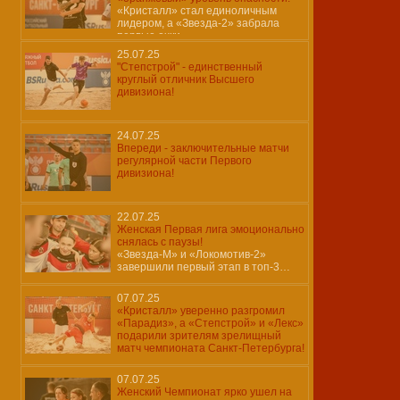
«Кристалл» стал единоличным
лидером, а «Звезда-2» забрала
первые очки
25.07.25
"Степстрой" - единственный
круглый отличник Высшего
дивизиона!
24.07.25
Впереди - заключительные матчи
регулярной части Первого
дивизиона!
22.07.25
Женская Первая лига эмоционально
снялась с паузы!
«Звезда-М» и «Локомотив-2»
завершили первый этап в топ-3…
07.07.25
«Кристалл» уверенно разгромил
«Парадиз», а «Степстрой» и «Лекс»
подарили зрителям зрелищный
матч чемпионата Санкт-Петербурга!
07.07.25
Женский Чемпионат ярко ушел на