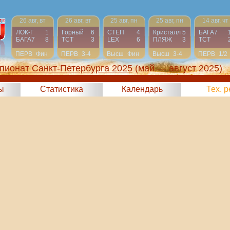
26 авг, вт
26 авг, вт
25 авг, пн
25 авг, пн
14 авг, чт
ЛОК-Г
1
Горный
6
СТЕП
4
Кристалл
5
БАГА7
БАГА7
8
ТСТ
3
LEX
6
ПЛЯЖ
3
ТСТ
ПЕРВ
Фин
ПЕРВ
3-4
Высш
Фин
Высш
3-4
ПЕРВ
1/2
пионат Санкт-Петербурга 2025
(май — август 2025)
ы
Статистика
Календарь
Тех. 