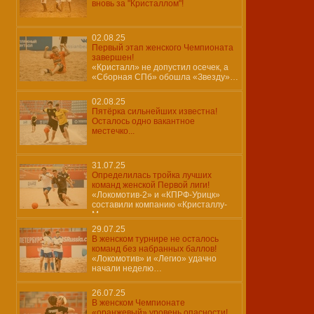
вновь за "Кристаллом"!
02.08.25
Первый этап женского Чемпионата
завершен!
«Кристалл» не допустил осечек, а
«Сборная СПб» обошла «Звезду»…
02.08.25
Пятёрка сильнейших известна!
Осталось одно вакантное
местечко...
31.07.25
Определилась тройка лучших
команд женской Первой лиги!
«Локомотив-2» и «КПРФ-Урицк»
составили компанию «Кристаллу-
М»…
29.07.25
В женском турнире не осталось
команд без набранных баллов!
«Локомотив» и «Легио» удачно
начали неделю…
26.07.25
В женском Чемпионате
«оранжевый» уровень опасности!