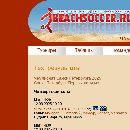
Чем
Турниры
Таблицы
Команд
Тех. результаты
Чемпионат Санкт-Петербурга 2025
Санкт-Петербург. Первый дивизион
Четвертьфиналы
Матч №29
12.08.2025 19:30
SPb Lakes
—
ТСТ
1:4
(0:0, 0:2, 1:2)
Голы:
Макаров
—
Роговский
,
Мамчур
,
Беляев
,
Моргачев
.
Судьи:
Сморыго, Терещенко
Матч №30
12.08.2025 20:30