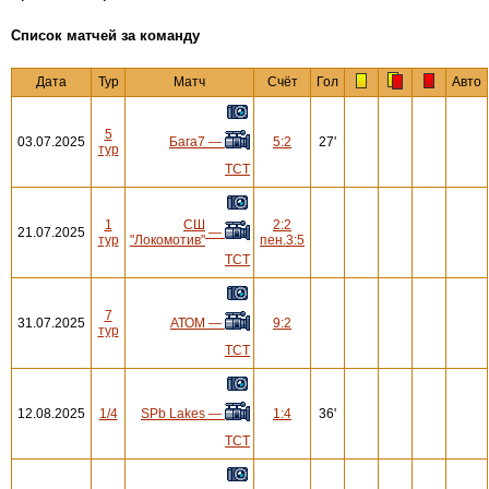
Cписок матчей за команду
Дата
Тур
Матч
Счёт
Гол
Авто
5
03.07.2025
Бага7
—
5:2
27'
тур
ТСТ
1
СШ
2:2
21.07.2025
—
тур
"Локомотив"
пен.3:5
ТСТ
7
31.07.2025
АТОМ
—
9:2
тур
ТСТ
12.08.2025
1/4
SPb Lakes
—
1:4
36'
ТСТ