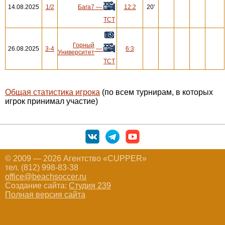
14.08.2025
1/2
Бага7
—
12:2
20'
ТСТ
Горный
26.08.2025
3-4
—
6:3
Университет
ТСТ
Общая статистика игрока
(по всем турнирам, в которых
игрок принимал участие)
© 2009 — 2026 Агентство «CUPPER»
тел. (812) 998-83-38
office@beachsoccer.ru
Создание сайта:
Студия 239
Полная версия сайта