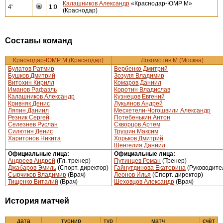
Калашников Александр
«Краснодар-ЮМР М»
4'
1:0
(Краснодар)
Составы команд
Краснодар-ЮМР М (Краснодар)
Локомотив М (Москва)
Булатов Ратмир
Вербенко Дмитрий
Бушков Дмитрий
Зозуля Владимир
Витохин Кирилл
Комаров Даниил
Иманов Рафаэль
Коротин Владислав
Калашников Александр
Кузнецов Евгений
Кривняк Денис
Лукьянов Андрей
Ляпин Даниил
Месхетели-Чогошвили Александр
Резник Сергей
Потебенькин Антон
Селезнев Руслан
Скворцов Артем
Силютин Денис
Трушин Максим
Харитонов Никита
Хорьков Дмитрий
Шенгелия Даниил
Официальные лица:
Официальные лица:
Андреев Андрей
(Гл. тренер)
Путинцев Роман
(Тренер)
Джабаров Эмиль
(Спорт. директор)
Гайнутдинова Екатерина
(Руководите
Сырчиков Владимир
(Врач)
Леонов Илья
(Спорт. директор)
Тищенко Виталий
(Врач)
Шеховцов Александр
(Врач)
История матчей
дата
турнир
тур
матч
счёт