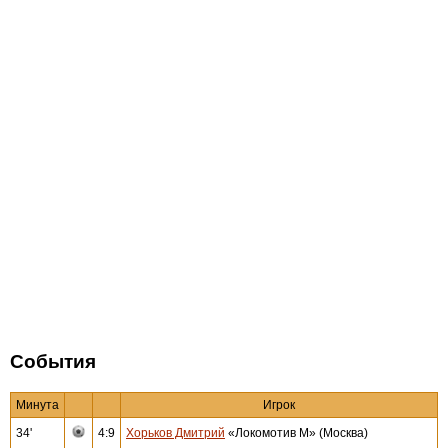
События
Минута
Игрок
34'
4:9
Хорьков Дмитрий
«Локомотив М» (Москва)