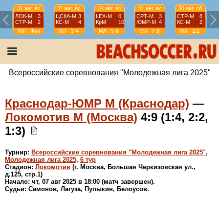
31 авг, вс
31 авг, вс
31 авг, вс
31 авг, вс
30 авг, сб
ЛОК-М
3
ЦСКА-М
3
LEX-М
0
СРТ-М
3
СТР-М
8
СТР-М
2
КС-М
4
КрМ
10
ЮМР-М
4
КС-М
2
МЛ
Фин
МЛ
3-4
МЛ
5-6
МЛ
7-8
МЛ
1/2
Всероссийские соревнования "Молодежная лига 2025"
Краснодар-ЮМР М (Краснодар)
—
Локомотив М (Москва)
4:9 (1:4, 2:2,
1:3)
Турнир:
Всероссийские соревнования "Молодежная лига 2025"
,
Молодежная лига 2025
,
6 тур
Стадион:
Локомотив
(г. Москва, Большая Черкизовская ул.,
д.125, стр.1)
Начало: чт, 07 авг 2025 в 18:00 (матч завершен).
Судьи: Самонов, Лагуза, Пупыкин, Белоусов.