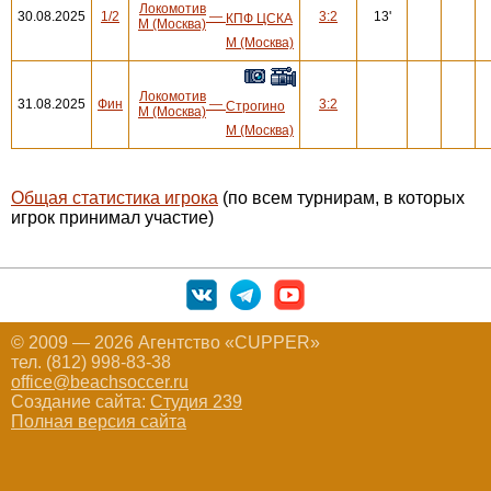
Локомотив
30.08.2025
1/2
—
3:2
13'
КПФ ЦСКА
М (Москва)
М (Москва)
Локомотив
31.08.2025
Фин
—
3:2
Строгино
М (Москва)
М (Москва)
Общая статистика игрока
(по всем турнирам, в которых
игрок принимал участие)
© 2009 — 2026 Агентство «CUPPER»
тел. (812) 998-83-38
office@beachsoccer.ru
Создание сайта:
Студия 239
Полная версия сайта