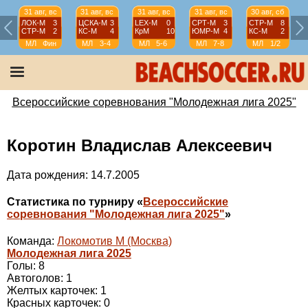
31 авг, вс
31 авг, вс
31 авг, вс
31 авг, вс
30 авг, сб
ЛОК-М
3
ЦСКА-М
3
LEX-М
0
СРТ-М
3
СТР-М
8
СТР-М
2
КС-М
4
КрМ
10
ЮМР-М
4
КС-М
2
МЛ
Фин
МЛ
3-4
МЛ
5-6
МЛ
7-8
МЛ
1/2
Всероссийские соревнования "Молодежная лига 2025"
Коротин Владислав Алексеевич
Дата рождения: 14.7.2005
Статистика по турниру «
Всероссийские
соревнования "Молодежная лига 2025"
»
Команда:
Локомотив М (Москва)
Молодежная лига 2025
Голы: 8
Автоголов: 1
Желтых карточек: 1
Красных карточек: 0