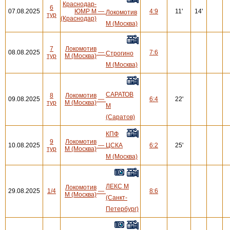
Краснодар-
6
07.08.2025
ЮМР М
—
4:9
11'
14'
Локомотив
тур
(Краснодар)
М (Москва)
7
Локомотив
08.08.2025
—
7:6
Строгино
тур
М (Москва)
М (Москва)
САРАТОВ
8
Локомотив
09.08.2025
—
6:4
22'
тур
М (Москва)
М
(Саратов)
КПФ
9
Локомотив
10.08.2025
—
ЦСКА
6:2
25'
тур
М (Москва)
М (Москва)
ЛЕКС М
Локомотив
29.08.2025
1/4
—
8:6
М (Москва)
(Санкт-
Петербург)