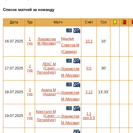
Cписок матчей за команду
Дата
Тур
Матч
Счёт
Гол
Крылья
1
Локомотив
16.07.2025
—
10:2
10'
тур
М (Москва)
Советов М
(Самара)
ЛЕКС М
2
17.07.2025
(Санкт-
—
0:5
30'
Локомотив
тур
Петербург)
М (Москва)
3
Анапа М
18.07.2025
—
2:12
13',33'
Локомотив
тур
(Анапа)
М (Москва)
Кристалл М
4
1:1
19.07.2025
(Санкт-
—
Локомотив
тур
пен.6:5
Петербург)
М (Москва)