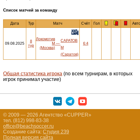
Cписок матчей за команду
Дата
Тур
Матч
Счёт
Гол
Авт
Локомотив
САРАТОВ
8
09.08.2025
М
—
6:4
тур
М
(Москва)
(Саратов)
Общая статистика игрока
(по всем турнирам, в которых
игрок принимал участие)
© 2009 — 2026 Агентство «CUPPER»
тел. (812) 998-83-38
office@beachsoccer.ru
Создание сайта:
Студия 239
Полная версия сайта