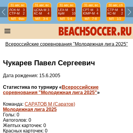
31 авг, вс
31 авг, вс
31 авг, вс
31 авг, вс
30 авг, сб
ЛОК-М
3
ЦСКА-М
3
LEX-М
0
СРТ-М
3
СТР-М
8
СТР-М
2
КС-М
4
КрМ
10
ЮМР-М
4
КС-М
2
МЛ
Фин
МЛ
3-4
МЛ
5-6
МЛ
7-8
МЛ
1/2
Всероссийские соревнования "Молодежная лига 2025"
Чукарев Павел Сергеевич
Дата рождения: 15.6.2005
Статистика по турниру «
Всероссийские
соревнования "Молодежная лига 2025"
»
Команда:
САРАТОВ М (Саратов)
Молодежная лига 2025
Голы: 0
Автоголов: 0
Желтых карточек: 0
Красных карточек: 0