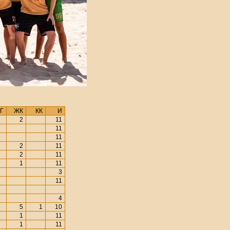
Г
ЖК
КК
И
2
11
11
11
2
11
2
11
1
11
3
11
4
5
1
10
1
11
1
11