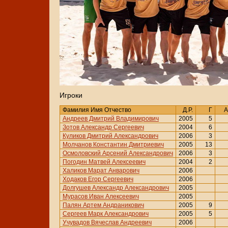
Игроки
Фамилия Имя Отчество
Д.Р.
Г
А
Андреев Дмитрий Владимирович
2005
5
Зотов Александр Сергеевич
2004
6
Куликов Дмитрий Александрович
2006
3
Молчанов Константин Дмитриевич
2005
13
Осмоловский Арсений Александрович
2006
3
Погодин Матвей Алексеевич
2004
2
Халиков Марат Анварович
2006
Ходаков Егор Сергеевич
2006
Долгушев Александр Александрович
2005
Мурасов Иван Алексеевич
2005
Палян Артем Андраникович
2005
9
Сергеев Марк Александрович
2005
5
Учувадов Вячеслав Андреевич
2006