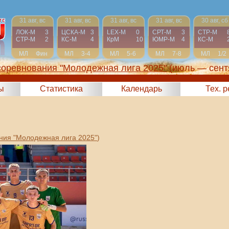
31 авг, вс
31 авг, вс
31 авг, вс
31 авг, вс
30 авг, сб
ЛОК-М
3
ЦСКА-М
3
LEX-М
0
СРТ-М
3
СТР-М
СТР-М
2
КС-М
4
КрМ
10
ЮМР-М
4
КС-М
МЛ
Фин
МЛ
3-4
МЛ
5-6
МЛ
7-8
МЛ
1/2
соревнования "Молодежная лига 2025"
(июль — сент
ы
Статистика
Календарь
Тех. 
ния "Молодежная лига 2025"
)