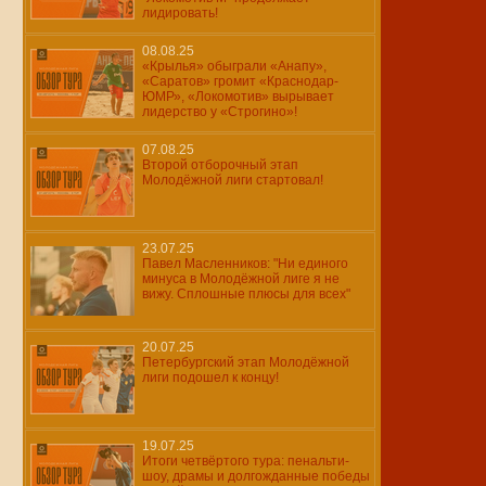
лидировать!
08.08.25
«Крылья» обыграли «Анапу»,
«Саратов» громит «Краснодар-
ЮМР», «Локомотив» вырывает
лидерство у «Строгино»!
07.08.25
Второй отборочный этап
Молодёжной лиги стартовал!
23.07.25
Павел Масленников: "Ни единого
минуса в Молодёжной лиге я не
вижу. Сплошные плюсы для всех"
20.07.25
Петербургский этап Молодёжной
лиги подошел к концу!
19.07.25
Итоги четвёртого тура: пенальти-
шоу, драмы и долгожданные победы