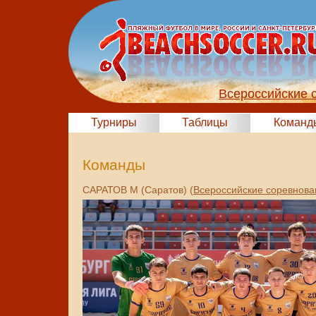
Всероссийские 
Турниры
Таблицы
Команд
Команды
САРАТОВ М (Саратов) (
Всероссийские соревнова