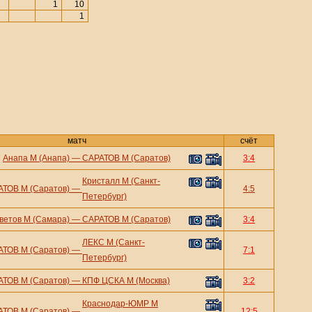
1
10
1
матч
счёт
Анапа М (Анапа)
—
САРАТОВ М (Саратов)
3:4
Кристалл М (Санкт-
ТОВ М (Саратов)
—
4:5
Петербург)
ветов М (Самара)
—
САРАТОВ М (Саратов)
3:4
ЛЕКС М (Санкт-
ТОВ М (Саратов)
—
7:1
Петербург)
ТОВ М (Саратов)
—
КПФ ЦСКА М (Москва)
3:2
Краснодар-ЮМР М
ТОВ М (Саратов)
—
12:5