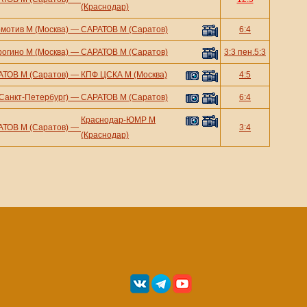
(Краснодар)
мотив М (Москва)
—
САРАТОВ М (Саратов)
6:4
огино М (Москва)
—
САРАТОВ М (Саратов)
3:3 пен.5:3
ТОВ М (Саратов)
—
КПФ ЦСКА М (Москва)
4:5
Санкт-Петербург)
—
САРАТОВ М (Саратов)
6:4
Краснодар-ЮМР М
ТОВ М (Саратов)
—
3:4
(Краснодар)