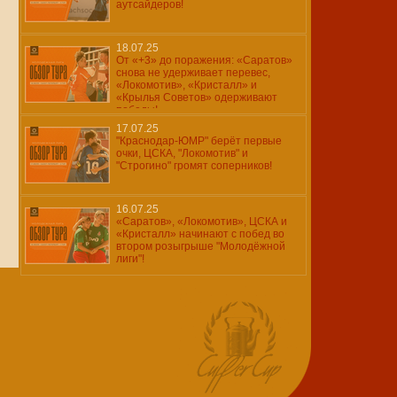
аутсайдеров!
18.07.25
От «+3» до поражения: «Саратов»
снова не удерживает перевес,
«Локомотив», «Кристалл» и
«Крылья Советов» одерживают
победы!
17.07.25
"Краснодар-ЮМР" берёт первые
очки, ЦСКА, "Локомотив" и
"Строгино" громят соперников!
16.07.25
«Саратов», «Локомотив», ЦСКА и
«Кристалл» начинают с побед во
втором розыгрыше "Молодёжной
лиги"!