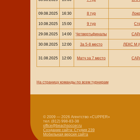
09.08.2025
16:30
8 тур
Локо
10.08.2025
15:00
9 тур
Стр
29.08.2025
14:00
Четвертьфиналы
САРА
30.08.2025
12:00
За 5-8 место
ЛЕКС М (
31.08.2025
12:00
Матч за 7 место
САРА
На страницу команды по всем турнирам
© 2009 — 2026 Агентство «CUPPER»
тел. (812) 998-83-38
office@beachsoccer.ru
Создание сайта: Студия 239
Мобильная версия сайта