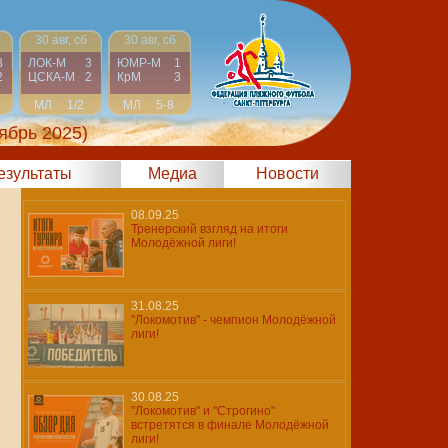
30 авг, сб
30 авг, сб
8
ЛОК-М
3
ЮМР-М
1
2
ЦСКА-М
2
КрМ
3
МЛ
1/2
МЛ
5-8
ябрь 2025)
результаты
Медиа
Новости
08.09.25
Тренерский взгляд на итоги
Молодёжной лиги!
31.08.25
"Локомотив" - чемпион Молодёжной
лиги!
30.08.25
"Локомотив" и "Строгино"
встретятся в финале Молодёжной
лиги!