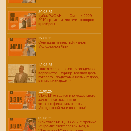
30.08.25
Кубок РФС «Наша Смена» 2009–
2010 г.р.: итоги глазами тренеров
призёров!
29.08.25
Сенсации четвертьфиналов
Молодёжной Лиги!
13.08.25
Павел Масленников: "Молодежное
первенство - турнир, главная цель
которого - подготовка новых кадров,
нашей молодежи..."
11.08.25
"Лекс М" остаётся вне медального
зачета, все остальные
четвертьфинальные пары
Молодёжной лиги известны!
09.08.25
"Кристалл М", ЦСКА-М и "Строгино
М" громят своих соперников, а
"Локомотив М" продолжает