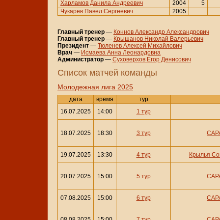
Харламов Данила Андреевич
2004
5
Чукарев Павел Сергеевич
2005
Главный тренер
—
Коннов Александр Александрович
Главный тренер
—
Крышанов Николай Валерьевич
Президент
—
Тюленев Алексей Михайлович
Врач
—
Исмаева Анна Леонардовна
Администратор
—
Суховерхов Егор Денисович
Cписок матчей команды
Молодежная лига 2025
дата
время
тур
16.07.2025
14:00
1 тур
18.07.2025
18:30
3 тур
САРА
19.07.2025
13:30
4 тур
Крылья Со
20.07.2025
15:00
5 тур
САРА
07.08.2025
15:00
6 тур
САРА
08.08.2025
15:00
7 тур
САРА