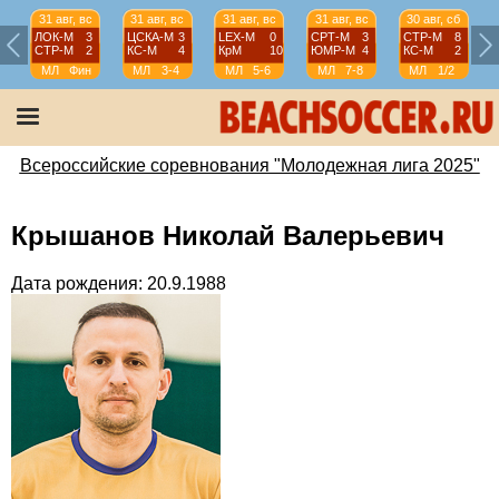
31 авг, вс
31 авг, вс
31 авг, вс
31 авг, вс
30 авг, сб
ЛОК-М
3
ЦСКА-М
3
LEX-М
0
СРТ-М
3
СТР-М
8
СТР-М
2
КС-М
4
КрМ
10
ЮМР-М
4
КС-М
2
МЛ
Фин
МЛ
3-4
МЛ
5-6
МЛ
7-8
МЛ
1/2
Всероссийские соревнования "Молодежная лига 2025"
Крышанов Николай Валерьевич
Дата рождения: 20.9.1988