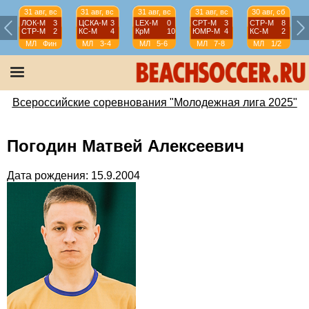
31 авг, вс
31 авг, вс
31 авг, вс
31 авг, вс
30 авг, сб
ЛОК-М
3
ЦСКА-М
3
LEX-М
0
СРТ-М
3
СТР-М
8
СТР-М
2
КС-М
4
КрМ
10
ЮМР-М
4
КС-М
2
МЛ
Фин
МЛ
3-4
МЛ
5-6
МЛ
7-8
МЛ
1/2
Всероссийские соревнования "Молодежная лига 2025"
Погодин Матвей Алексеевич
Дата рождения: 15.9.2004