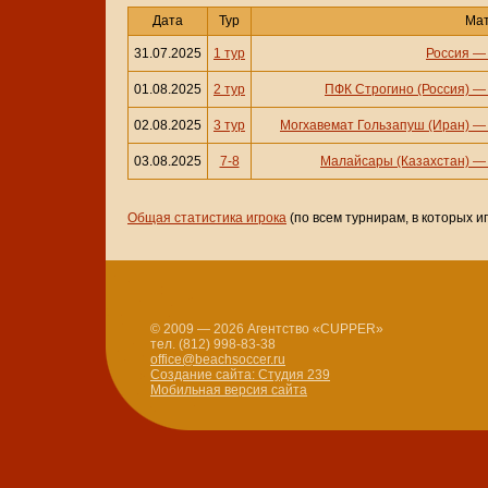
Дата
Тур
Ма
31.07.2025
1 тур
Россия
01.08.2025
2 тур
ПФК Строгино (Россия)
02.08.2025
3 тур
Могхавемат Гользапуш (Иран)
03.08.2025
7-8
Малайсары (Казахстан)
Общая статистика игрока
(по всем турнирам, в которых и
© 2009 — 2026 Агентство «CUPPER»
тел. (812) 998-83-38
office@beachsoccer.ru
Создание сайта: Студия 239
Мобильная версия сайта