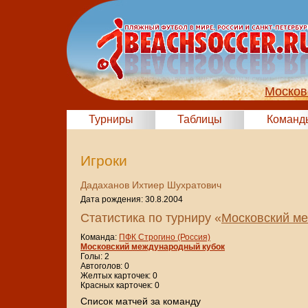
Москов
Турниры
Таблицы
Команд
Игроки
Дадаханов Ихтиер Шухратович
Дата рождения: 30.8.2004
Статистика по турниру «
Московский ме
Команда:
ПФК Строгино (Россия)
Московский международный кубок
Голы: 2
Автоголов: 0
Желтых карточек: 0
Красных карточек: 0
Cписок матчей за команду