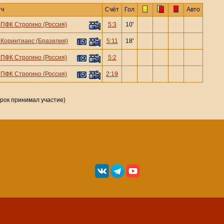
тч
Счёт
Гол
Авто
—
ПФК Строгино (Россия)
5:3
10'
—
Коринтианс (Бразилия)
5:11
18'
—
ПФК Строгино (Россия)
5:2
—
ПФК Строгино (Россия)
2:19
грок принимал участие)