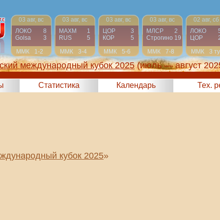
03 авг, вс
03 авг, вс
03 авг, вс
03 авг, вс
02 авг, сб
ЛОКО
8
МАХМ
1
ЦОР
3
МЛСР
2
ЛОКО
Golsa
3
RUS
5
КОР
5
Строгино
19
ЦОР
ММК
1-2
ММК
3-4
ММК
5-6
ММК
7-8
ММК
3 т
ский международный кубок 2025
(июль — август 202
ы
Статистика
Календарь
Тех. 
ждународный кубок 2025
»