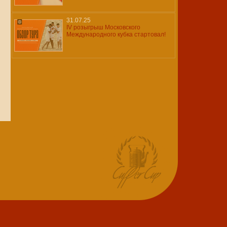
31.07.25
IV розыгрыш Московского
Международного кубка стартовал!