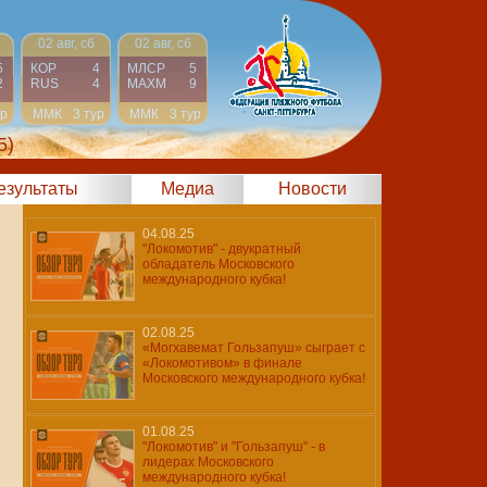
02 авг, сб
02 авг, сб
5
КОР
4
МЛСР
5
2
RUS
4
МАХМ
9
ур
ММК
3 тур
ММК
3 тур
5)
результаты
Медиа
Новости
04.08.25
"Локомотив" - двукратный
обладатель Московского
международного кубка!
02.08.25
«Могхавемат Гользапуш» сыграет с
«Локомотивом» в финале
Московского международного кубка!
01.08.25
"Локомотив" и "Гользапуш" - в
лидерах Московского
международного кубка!