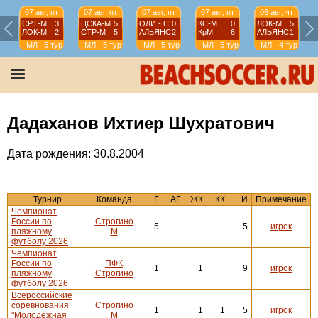
07 авг, пт
07 авг, пт
07 авг, пт
07 авг, пт
06 авг, чт
СРТ-М
3
ЦСКА-М
5
ОЛИ - С
0
КС-М
0
ЛОК-М
5
ЛОК-М
2
СТР-М
5
АЛЬЯНС
2
КрМ
6
АЛЬЯНС
1
МЛ
5 тур
МЛ
5 тур
МЛ
5 тур
МЛ
5 тур
МЛ
4 тур
Дадаханов Ихтиер Шухратович
Дата рождения: 30.8.2004
Турнир
Команда
Г
АГ
ЖК
КК
И
Примечание
Чемпионат
России по
Строгино
5
5
игрок
пляжному
М
футболу 2026
Чемпионат
России по
ПФК
1
1
9
игрок
пляжному
Строгино
футболу 2026
Всероссийские
соревнования
Строгино
1
1
1
5
игрок
"Молодежная
М