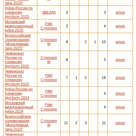
лига 2026"
Кубок России по
пляжному
ЗВЕЗДА
3
3
игрок
футболу 2025
Московский
ПФК
международный
2
4
игрок
Строгино
кубок 2025
Всероссийские
соревнования
Строгино
8
2
1
10
игрок
"Молодежная
М
лига 2025"
Чемпионат
России по
Строгино
8
5
игрок
пляжному
М
футболу 2025
Чемпионат
России по
ПФК
7
1
2
16
игрок
пляжному
Строгино
футболу 2025
Кубок России по
ПФК
пляжному
4
игрок
Строгино
футболу 2024
Московский
ПФК
международный
4
игрок
Строгино
кубок 2024
Всероссийские
соревнования
Строгино
11
2
3
11
игрок
"Молодежная
М
лига 2024"
Чемпионат