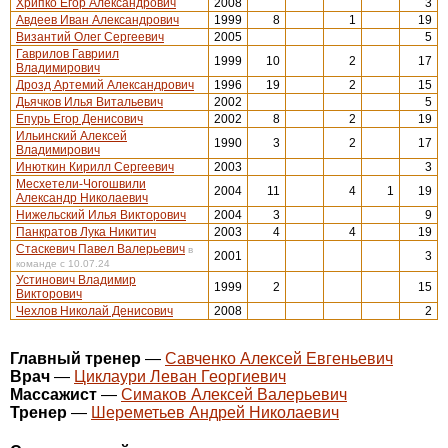
Хрипко Егор Александрович
2008
3
Авдеев Иван Александрович
1999
8
1
19
Византий Олег Сергеевич
2005
5
Гаврилов Гавриил
1999
10
2
17
Владимирович
Дрозд Артемий Александрович
1996
19
2
15
Дьячков Илья Витальевич
2002
5
Епурь Егор Денисович
2002
8
2
19
Ильинский Алексей
1990
3
2
17
Владимирович
Инюткин Кирилл Сергеевич
2003
3
Месхетели-Чогошвили
2004
11
4
1
19
Александр Николаевич
Нижельский Илья Викторович
2004
3
9
Панкратов Лука Никитич
2003
4
4
19
Стаскевич Павел Валерьевич
в
2001
3
команде с 10.07.24
Устинович Владимир
1999
2
15
Викторович
Чехлов Николай Денисович
2008
2
Главный тренер
—
Савченко Алексей Евгеньевич
Врач
—
Циклаури Леван Георгиевич
Массажист
—
Симаков Алексей Валерьевич
Тренер
—
Шереметьев Андрей Николаевич