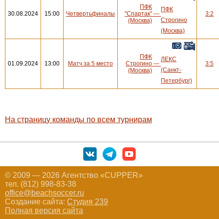
ПФК
ПФК
30.08.2024
15:00
Четвертьфиналы
"Спартак"
—
3:2
Строгино
(Москва)
(Москва)
ПФК
ЛЕКС
01.09.2024
13:00
Матч за 5 место
Строгино
—
3:5
(Санкт-
(Москва)
Петербург)
На страницу команды по всем турнирам
© 2009 — 2026 Агентство «CUPPER»
тел. (812) 998-83-38
office@beachsoccer.ru
Создание сайта:
Студия 239
Полная версия сайта