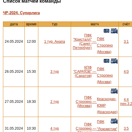
Cписок матчей команды
ЧР-2024. Суперлига
дата
время
тур
матч
счёт
ПФК
ПФК
"Кристалл"
24.05.2024
12:00
1 тур. Анапа
—
3:1
(Санкт-
Строгино
Петербург)
(Москва)
КПФ
ПФК
26.05.2024
15:30
3 тур
"САРАТОВ"
—
4:0
Строгино
(Саратов)
(Москва)
ПФК
Краснодар-
4:4
27.05.2024
18:30
2 тур
Строгино
—
пен.3:
ЮМР
(Москва)
(Краснодар)
ПФК
ПФК
31.05.2024
10:30
4 тур
Строгино
—
3:5
"Локомотив"