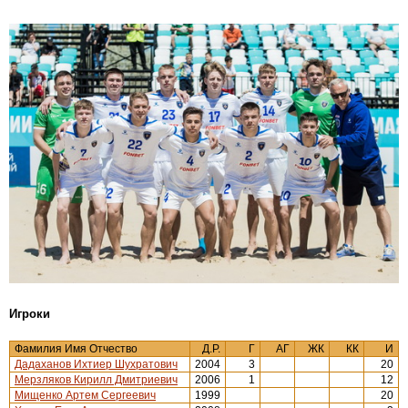
Игроки
Фамилия Имя Отчество
Д.Р.
Г
АГ
ЖК
КК
И
Дадаханов Ихтиер Шухратович
2004
3
20
Мерзляков Кирилл Дмитриевич
2006
1
12
Мищенко Артем Сергеевич
1999
20