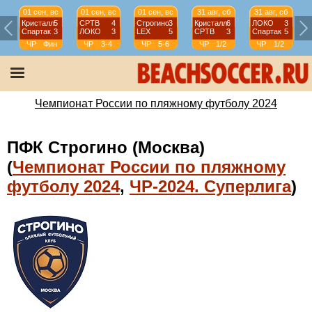
01 сен, вс
01 сен, вс
01 сен, вс
31 авг, сб
31 авг, сб
Кристалл
5
СРТВ
4
Строгино
3
Кристалл
6
ЛОКО
3
Спартак
3
ЛОКО
3
LEX
5
СРТВ
3
Спартак
5
ЧР
Фин
ЧР
3-4
ЧР
5-6
ЧР
1/2
ЧР
1/2
Чемпионат России по пляжному футболу 2024
ПФК Строгино (Москва)
(
Чемпионат России по пляжному
футболу 2024
,
ЧР-2024. Суперлига
)