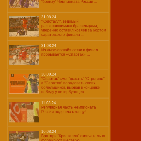
"бронзу" Чемпионата России ...
31.08.24
"Кристалл", ведомый
разыгравшимися бразильцами,
уверенно оставил хозяев за бортом
саратовского финала ...
31.08.24
Из «московской» сетки в финал
прорывается «Спартак» …
30.08.24
"Спартак" смог "дожать" "Строгино",
а "Саратов" порадовать своих
болельщиков, вырвав в концовке
победу у петербуржцев ...
11.08.24
Регулярная часть Чемпионата
России подошла к концу!
10.08.24
Вратари "Кристалла" окончательно
формируют шестерку