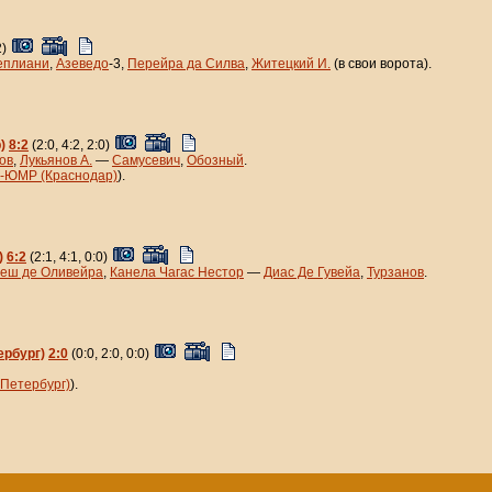
2)
еплиани
,
Азеведо
-3,
Перейра да Силва
,
Житецкий И.
(в свои ворота).
)
8:2
(2:0, 4:2, 2:0)
ов
,
Лукьянов А.
—
Самусевич
,
Обозный
.
-ЮМР (Краснодар)
).
)
6:2
(2:1, 4:1, 0:0)
еш де Оливейра
,
Канела Чагас Нестор
—
Диас Де Гувейа
,
Турзанов
.
ербург)
2:0
(0:0, 2:0, 0:0)
Петербург)
).