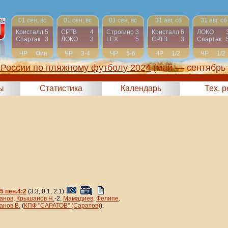
01 сен, вс
01 сен, вс
01 сен, вс
31 авг, сб
31 авг, сб
Кристалл
5
СРТВ
4
Строгино
3
Кристалл
6
ЛОКО
Спартак
3
ЛОКО
3
LEX
5
СРТВ
3
Спартак
ЧР
Фин
ЧР
3-4
ЧР
5-6
ЧР
1/2
ЧР
1/2
России по пляжному футболу 2024
(май — сентябрь
ы
Статистика
Календарь
Тех. 
:5 пен.4:2
(3:3, 0:1, 2:1)
анов
,
Крышанов Н.
-2,
Мамадиев
,
Фелипе
.
нов В.
(
КПФ "САРАТОВ" (Саратов)
).