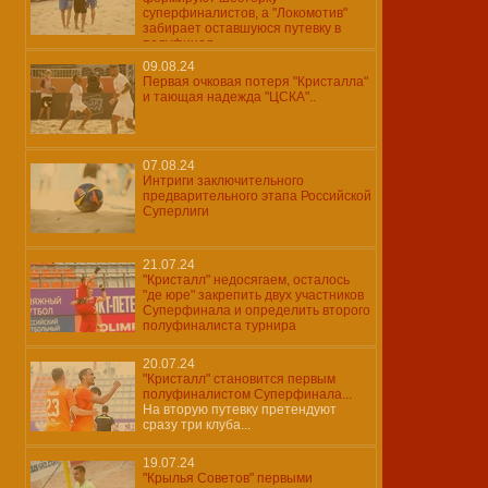
суперфиналистов, а "Локомотив"
забирает оставшуюся путевку в
полуфинал...
09.08.24
Первая очковая потеря "Кристалла"
и тающая надежда "ЦСКА"..
07.08.24
Интриги заключительного
предварительного этапа Российской
Суперлиги
21.07.24
"Кристалл" недосягаем, осталось
"де юре" закрепить двух участников
Суперфинала и определить второго
полуфиналиста турнира
20.07.24
"Кристалл" становится первым
полуфиналистом Суперфинала...
На вторую путевку претендуют
сразу три клуба...
19.07.24
"Крылья Советов" первыми