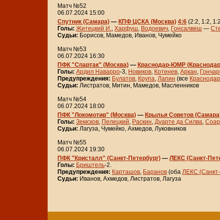
Матч №52
06.07.2024 15:00
Спутник (Самара)
—
КПФ ЦСКА (Москва)
4:6
(2:2, 1:2, 1:
Голы:
Житецкий И.
,
Харфуш
,
Водоевич
,
Гонсалвеш
—
Ст
Судьи:
Борисов, Мамедов, Иванов, Чумейко
Матч №53
06.07.2024 16:30
ПФК "Спартак" (Москва)
—
Краснодар-ЮМР (Краснодар
Голы:
Ардил Наварро
-3,
Новиков
,
Котенев
,
Аркан
,
Гончар
Предупреждения:
Булатов
,
Крупа
,
Лапин
(все
Краснодар
Судьи:
Листратов, Митин, Мамедов, Масленников
Матч №54
06.07.2024 18:00
ПФК "Локомотив" (Москва)
—
Крылья Советов (Самара
Голы:
Земсков
,
Пелецкий
,
Раскин
,
Дуарте да Силва
,
Соар
Судьи:
Лагуза, Чумейко, Ахмедов, Луковников
Матч №55
06.07.2024 19:30
ПФК "Кристалл" (Санкт-Петербург)
—
ЛЕКС (Санкт-Пет
Голы:
Бриштель
-2.
Предупреждения:
Карташов
,
Баранов
(оба
ЛЕКС (Санкт-
Судьи:
Иванов, Ахмедов, Листратов, Лагуза