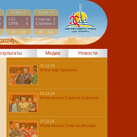
30 авг, пт
30 авг, пт
3
LEX
3
Спартак
3
5
СРТВ
4
Строгино
2
ЧР
1/4
ЧР
1/4
 2024)
результаты
Медиа
Новости
31.12.24
Итоги года: Кристалл
01.12.24
Итоги сезона: Саратов (Саратов)
27.11.24
Итоги сезона: Спартак (Москва)