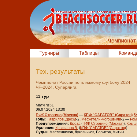
Чемпионат 
Турниры
Таблицы
Команд
Тех. результаты
Чемпионат России по пляжному футболу 2024
ЧР-2024. Суперлига
11 тур
Матч №51
06.07.2024 13:30
ПФК Строгино (Москва)
—
КПФ "САРАТОВ" (Саратов)
5
Голы:
Гаврилов
,
Дрозд
-2,
Месхетели-Чогошвили
-2 —
Ром
Предупреждения:
Дрозд
(
ПФК Строгино (Москва)
),
Крыша
Удаления:
Крышанов В.
(
КПФ "САРАТОВ" (Саратов)
).
Судьи:
Масленников, Луковников, Борисов, Митин