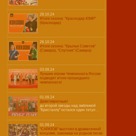
28.10.24
Итоги сезона: "Краснодар ЮМР"
(Краснодар)
26.10.24
Итоги сезона: "Крылья Советов"
(Самара), "Спутник" (Самара)
03.09.24
Лучшие игроки Чемпионата России
подводят итоги прошедшего
чемпионата!
01.09.24
Девятикратные!
до второй звезды над эмблемой
"Кристаллу" остался один титул ...
01.09.24
"САРАТОВ" выстоял в драматичной
концовке, завоевав на родном песке