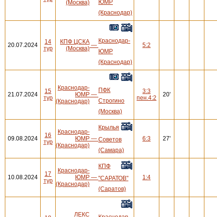
ЮМР
(Москва)
(Краснодар)
Краснодар-
14
КПФ ЦСКА
20.07.2024
—
5:2
тур
(Москва)
ЮМР
(Краснодар)
Краснодар-
ПФК
15
3:3
21.07.2024
ЮМР
—
20'
тур
пен.4:2
Строгино
(Краснодар)
(Москва)
Крылья
Краснодар-
16
09.08.2024
ЮМР
—
6:3
27'
Советов
тур
(Краснодар)
(Самара)
КПФ
Краснодар-
17
10.08.2024
ЮМР
—
1:4
"САРАТОВ"
тур
(Краснодар)
(Саратов)
ЛЕКС
Краснодар-