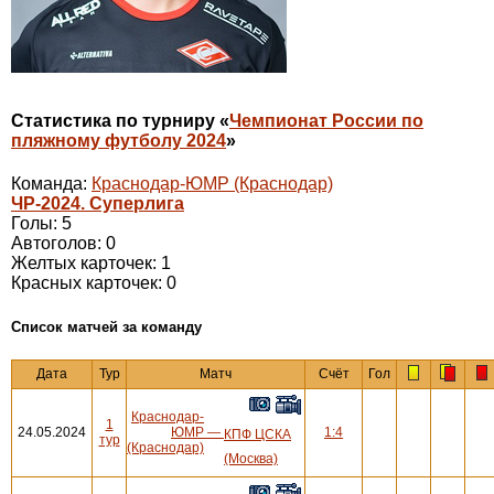
Статистика по турниру «
Чемпионат России по
пляжному футболу 2024
»
Команда:
Краснодар-ЮМР (Краснодар)
ЧР-2024. Суперлига
Голы: 5
Автоголов: 0
Желтых карточек: 1
Красных карточек: 0
Cписок матчей за команду
Дата
Тур
Матч
Счёт
Гол
Краснодар-
1
24.05.2024
ЮМР
—
1:4
КПФ ЦСКА
тур
(Краснодар)
(Москва)