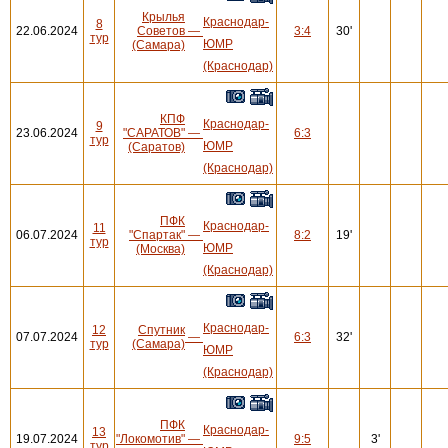
Крылья
Краснодар-
8
22.06.2024
Советов
—
3:4
30'
тур
ЮМР
(Самара)
(Краснодар)
КПФ
Краснодар-
9
23.06.2024
"САРАТОВ"
—
6:3
тур
ЮМР
(Саратов)
(Краснодар)
ПФК
Краснодар-
11
06.07.2024
"Спартак"
—
8:2
19'
тур
ЮМР
(Москва)
(Краснодар)
Краснодар-
12
Спутник
07.07.2024
—
6:3
32'
тур
(Самара)
ЮМР
(Краснодар)
ПФК
Краснодар-
13
19.07.2024
"Локомотив"
—
9:5
3'
тур