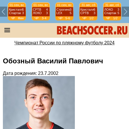
01 сен, вс
01 сен, вс
01 сен, вс
31 авг, сб
31 авг, сб
Кристалл
5
СРТВ
4
Строгино
3
Кристалл
6
ЛОКО
3
Спартак
3
ЛОКО
3
LEX
5
СРТВ
3
Спартак
5
ЧР
Фин
ЧР
3-4
ЧР
5-6
ЧР
1/2
ЧР
1/2
Чемпионат России по пляжному футболу 2024
Обозный Василий Павлович
Дата рождения: 23.7.2002