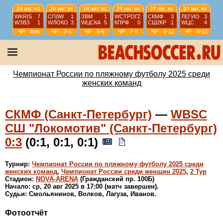
24 авг, вс
24 авг, вс
24 авг, вс
24 авг, вс
24 авг, вс
24 авг, вс
WKRIS
7
СПбW
1
ЗВМ
1
WCТРОГ
2
СКМФ
3
ЛЕГИО
3
WЗВЗ
1
WЛОКО
3
WЦСКА
5
КПРФ
0
СШ2КР
1
WЦС
4
ЧР
Фин
ЧР
3-4
ЧР
5-6
ЧР
7-8
ЧР
9-12
ЧР
9-12
23 авг, сб
23 авг, сб
23 авг, сб
23 авг, сб
WKRIS
4
СПбW
1
WЦСКА
2
WCТРОГ
3
WЛОКО
1
WЗВЗ
4
КПРФ
0
ЗВМ
4
ЧР
1/2
ЧР
1/2
ЧР
5-8
ЧР
5-8
Чемпионат России по пляжному футболу 2025 среди
женских команд
СКМФ (Санкт-Петербург)
—
WBSC
СШ "Локомотив" (Санкт-Петербург)
0:3
(0:1, 0:1, 0:1)
Турнир:
Чемпионат России по пляжному футболу 2025 среди
женских команд
,
Чемпионат России среди женщин 2025
,
2 Тур
Стадион:
NOVA-ARENA
(Гражданский пр. 100Б)
Начало: ср, 20 авг 2025 в 17:00 (матч завершен).
Судьи: Смольянинов, Волков, Лагуза, Иванов.
Фотоотчёт