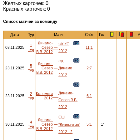
Желтых карточек: 0
Красных карточек: 0
Cписок матчей за команду
Дата
Тур
Матч
Счёт
Гол
А
Динамо-
ФК КС
1
08.11.2025
Север
—
11:1
тур
2012
В.В. 2012
ФК
Динамо-
5
23.11.2025
Север
—
Динамо
2:7
тур
В.В. 2012
2012
Динамо-
2
Коломяги
23.11.2025
—
6:1
тур
2012
Север В.В.
2012
СШ
Динамо-
4
30.11.2025
Север
—
5:1
1'
"Локомотив"
тур
В.В. 2012
2012 - 2