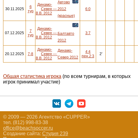
Автово
Динамо-
6
30.11.2025
Север
—
2012
6:0
тур
В.В. 2012
(красные)
Динамо-
7
07.12.2025
Север
—
3:7
Балтавто
тур
В.В. 2012
2012
Динамо-
Динамо-
4:4
20.12.2025
7-8
Север
—
2'
пен.2:3
Север 2012
В.В. 2012
Общая статистика игрока
(по всем турнирам, в которых
игрок принимал участие)
© 2009 — 2026 Агентство «CUPPER»
тел. (812) 998-83-38
office@beachsoccer.ru
Создание сайта:
Студия 239