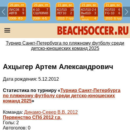
26 дек, пт
26 дек, пт
21 дек, вс
21 дек, вс
21 дек, вс
ЛИС08
5
К-10
7
КОЛ10
10
КОЛ10-2
4
КОЛ10
6
АВТВ
9
СШЛ08W
3
ЛЕГ10
2
Выб10-
3
FG-10
6
W
2008-
ФЭ
2008-
4-5
2010
7 тур
4
2010
6 тур
2010
2009
2009
тур
Турнир Санкт-Петербурга по пляжному футболу среди
детско-юношеских команд 2025
Ахцыгер Артем Александрович
Дата рождения: 5.12.2012
Статистика по турниру «
Турнир Санкт-Петербурга
по пляжному футболу среди детско-юношеских
команд 2025
»
Команда:
Динамо-Север В.В. 2012
Первенство СПб 2012 г.р.
Голы: 2
Автоголов: 0