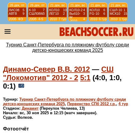
26 дек, пт
26 дек, пт
21 дек, вс
21 дек, вс
21 дек, вс
21 дек, вс
ЛИС08
5
К-10
7
КОЛ10
10
КОЛ10-2
4
КОЛ10
6
СШЛ-10
1
АВТВ
9
СШЛ08W
3
ЛЕГ10
2
Выб10-
3
FG-10
6
МСК10
15
W
2008-
ФЭ
2008-
4-5
2010
7 тур
4
2010
6 тур
2010
1 тур
2010
2009
2009
тур
21 дек, вс
21 дек, вс
21 дек, вс
21 дек, вс
ЛИД13
1
ВЫБ13R
2
СЕСТ14
5
К-14(2)
4
ДЦ13
7
МСК13
6
ЗЕН15
3
КОЛ-14
12
2013
1-2
2013
3-4
2014
1-2
2014
3-4
Турнир Санкт-Петербурга по пляжному футболу среди
детско-юношеских команд 2025
Динамо-Север В.В. 2012
—
СШ
"Локомотив" 2012 - 2
5:1
(4:0, 1:0,
0:1)
Турнир:
Турнир Санкт-Петербурга по пляжному футболу среди
детско-юношеских команд 2025
,
Первенство СПб 2012 г.р.
,
4 тур
Стадион:
Динамит
(Переулок Челиева, 13)
Начало: вс, 30 ноя 2025 в 12:15 (матч завершен).
Судьи: Волков.
Фотоотчёт