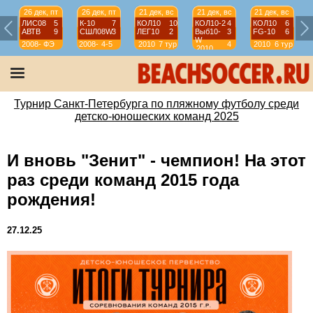
26 дек, пт
26 дек, пт
21 дек, вс
21 дек, вс
21 дек, вс
ЛИС08
5
К-10
7
КОЛ10
10
КОЛ10-2
4
КОЛ10
6
АВТВ
9
СШЛ08W
3
ЛЕГ10
2
Выб10-
3
FG-10
6
W
2008-
ФЭ
2008-
4-5
2010
7 тур
4
2010
6 тур
2010
2009
2009
тур
Турнир Санкт-Петербурга по пляжному футболу среди
детско-юношеских команд 2025
И вновь "Зенит" - чемпион! На этот
раз среди команд 2015 года
рождения!
27.12.25