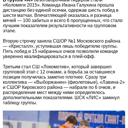
«Коломяги 2015». Команда Ивана Галухина прошла
дистанцию без единой осечки, одержав шесть побед в
шести матчах. Впечатляющей оказалась и разница
мячей — 100 забитых и всего 6 пропущенных, что стало
лучшим показателем результативности на групповом
этапе.
Вторую строчку заняла СШОР №1 Московского района
— «Кристалл», уступившая лишь победителю группы.
Пять побед и 15 набранных очков позволили команде
уверенно квалифицироваться в плей-офф.
Третьим стал СШ «Локомотив», который завершил
групповой этап с 12 очками, а борьба за оставшиеся
позиции получилась заметно плотнее. Сразу три
коллектива — «Выборжанин» (фиолетовые), «Лавина-2»
и СШОР Кировского района — набрали по 6 очков, и
распределение мест между ними определялось
дополнительными показателями. ШСК «ЛИС» замкнул
таблицу группы.