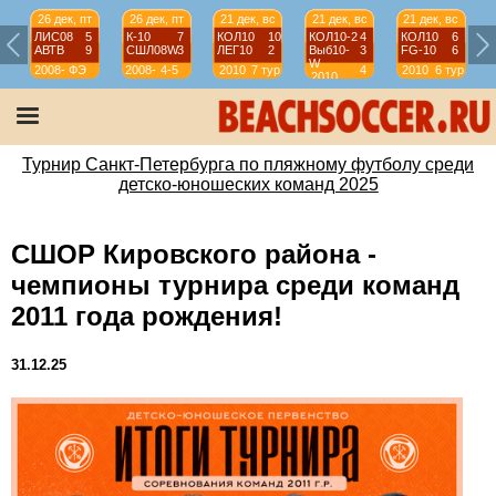
26 дек, пт
26 дек, пт
21 дек, вс
21 дек, вс
21 дек, вс
ЛИС08
5
К-10
7
КОЛ10
10
КОЛ10-2
4
КОЛ10
6
АВТВ
9
СШЛ08W
3
ЛЕГ10
2
Выб10-
3
FG-10
6
W
2008-
ФЭ
2008-
4-5
2010
7 тур
4
2010
6 тур
2010
2009
2009
тур
Турнир Санкт-Петербурга по пляжному футболу среди
детско-юношеских команд 2025
СШОР Кировского района -
чемпионы турнира среди команд
2011 года рождения!
31.12.25