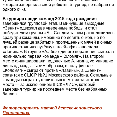
которая завершила свой дебютный турнир, не набрав ни
одного очка.
В турнире среди команд 2015 года рождения
завершился групповой этап. В минувшие выходные
«Зенит» одержал две уверенные победы и стал
победителем группы «Б». Следом за ним расположились
сразу три команды, имеющие по девять очков, но по
лучшей разнице забитых и пропущенных мячей в очных
противостояниях путёвку в плей-офф завоевала
«Лавина». В группе «А» без единого поражения сыграла
номинально первая команда «Коломяг». На втором
месте финишировали подопечные Аликина, уступившие
лишь однажды. Таким образом, в полуфинале
«Коломяги» сыграют против «Лавины», а «Зенит»
сразится с СШОР №?1 Московского района. Остальные
команды сыграют утешительные матчи за итоговое
место — за исключением ШСК «ЛИС», который
завершил турнир на последнем месте без набранных
баллов.
Фоторепортажи матчей детско-юношеского
Первенства.