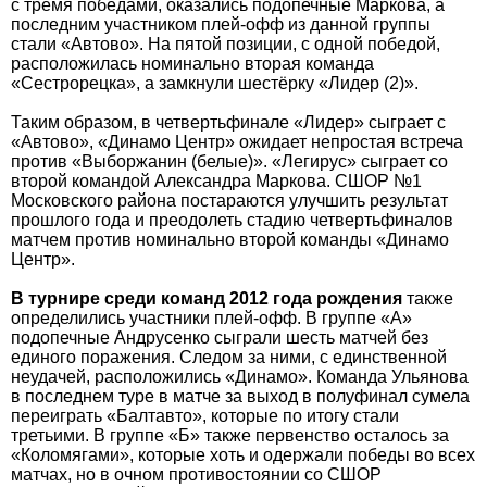
с тремя победами, оказались подопечные Маркова, а
последним участником плей-офф из данной группы
стали «Автово». На пятой позиции, с одной победой,
расположилась номинально вторая команда
«Сестрорецка», а замкнули шестёрку «Лидер (2)».
Таким образом, в четвертьфинале «Лидер» сыграет с
«Автово», «Динамо Центр» ожидает непростая встреча
против «Выборжанин (белые)». «Легирус» сыграет со
второй командой Александра Маркова. СШОР №1
Московского района постараются улучшить результат
прошлого года и преодолеть стадию четвертьфиналов
матчем против номинально второй команды «Динамо
Центр».
В турнире среди команд 2012 года рождения
также
определились участники плей-офф. В группе «А»
подопечные Андрусенко сыграли шесть матчей без
единого поражения. Следом за ними, с единственной
неудачей, расположились «Динамо». Команда Ульянова
в последнем туре в матче за выход в полуфинал сумела
переиграть «Балтавто», которые по итогу стали
третьими. В группе «Б» также первенство осталось за
«Коломягами», которые хоть и одержали победы во всех
матчах, но в очном противостоянии со СШОР