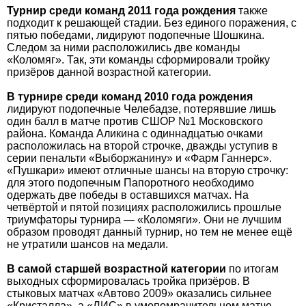
Турнир среди команд 2011 года рождения
также
подходит к решающей стадии. Без единого поражения, с
пятью победами, лидируют подопечные Шошкина.
Следом за ними расположились две команды
«Коломяг». Так, эти команды сформировали тройку
призёров данной возрастной категории.
В турнире среди команд 2010 года рождения
лидируют подопечные Челебадзе, потерявшие лишь
один балл в матче против СШОР №1 Московского
района. Команда Аликина с одиннадцатью очками
расположилась на второй строчке, дважды уступив в
серии пенальти «Выборжанину» и «Фарм Ганнерс».
«Пушкари» имеют отличные шансы на вторую строчку:
для этого подопечным Папоротного необходимо
одержать две победы в оставшихся матчах. На
четвёртой и пятой позициях расположились прошлые
триумфаторы турнира — «Коломяги». Они не лучшим
образом проводят данный турнир, но тем не менее ещё
не утратили шансов на медали.
В самой старшей возрастной категории
по итогам
выходных сформировалась тройка призёров. В
стыковых матчах «Автово 2009» оказались сильнее
«Кристалла», а «ЛИС» в умопомрачительном матче