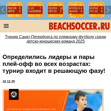
26 дек, пт
26 дек, пт
21 дек, вс
21 дек, вс
21 дек, вс
ЛИС08
5
К-10
7
КОЛ10
10
КОЛ10-2
4
КОЛ10
6
АВТВ
9
СШЛ08W
3
ЛЕГ10
2
Выб10-
3
FG-10
6
W
2008-
ФЭ
2008-
4-5
2010
7 тур
4
2010
6 тур
2010
2009
2009
тур
Турнир Санкт-Петербурга по пляжному футболу среди
детско-юношеских команд 2025
Определились лидеры и пары
плей-офф во всех возрастах:
турнир входит в решающую фазу!
10.12.25