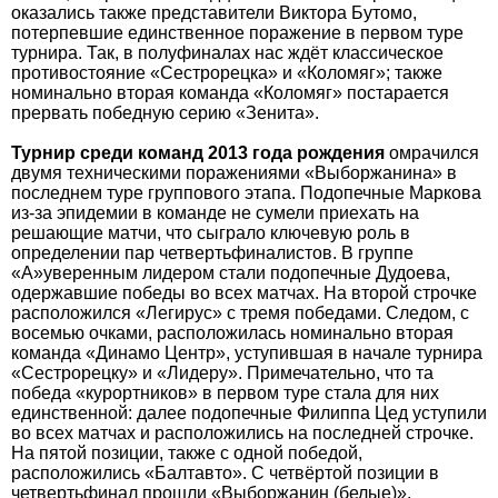
оказались также представители Виктора Бутомо,
потерпевшие единственное поражение в первом туре
турнира. Так, в полуфиналах нас ждёт классическое
противостояние «Сестрорецка» и «Коломяг»; также
номинально вторая команда «Коломяг» постарается
прервать победную серию «Зенита».
Турнир среди команд 2013 года рождения
омрачился
двумя техническими поражениями «Выборжанина» в
последнем туре группового этапа. Подопечные Маркова
из-за эпидемии в команде не сумели приехать на
решающие матчи, что сыграло ключевую роль в
определении пар четвертьфиналистов. В группе
«А»уверенным лидером стали подопечные Дудоева,
одержавшие победы во всех матчах. На второй строчке
расположился «Легирус» с тремя победами. Следом, с
восемью очками, расположилась номинально вторая
команда «Динамо Центр», уступившая в начале турнира
«Сестрорецку» и «Лидеру». Примечательно, что та
победа «курортников» в первом туре стала для них
единственной: далее подопечные Филиппа Цед уступили
во всех матчах и расположились на последней строчке.
На пятой позиции, также с одной победой,
расположились «Балтавто». С четвёртой позиции в
четвертьфинал прошли «Выборжанин (белые)»,