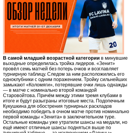
В самой младшей возрастной категории
в минувшие
выходные определилась тройка лидеров. «Зенит»
провёл семь матчей без потерь очков и возглавляет
турнирную таблицу. Следом за ним расположились его
одноклубники с одним поражением. Тройку сильнейших
замыкают «Коломяги», потерявшие очки лишь однажды
— в матче с номинально второй командой
Старовойтова. Причём между этими тремя клубами в
итоге и будут разыграны итоговые места. Подопечным
Кукушкина для обострения турнирных раскладов
необходимо победить в очном матче против номинально
первой команды «Зенита» в заключительном туре.
Остальные команды уже утратили шансы на медали, но
ещё имеют отличные шансы подняться выше по
турнирной таблице — за исключением «Лавины»,