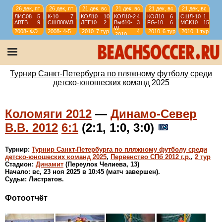
26 дек, пт
26 дек, пт
21 дек, вс
21 дек, вс
21 дек, вс
21 дек, вс
ЛИС08
5
К-10
7
КОЛ10
10
КОЛ10-2
4
КОЛ10
6
СШЛ-10
1
АВТВ
9
СШЛ08W
3
ЛЕГ10
2
Выб10-
3
FG-10
6
МСК10
15
W
2008-
ФЭ
2008-
4-5
2010
7 тур
4
2010
6 тур
2010
1 тур
2010
2009
2009
тур
21 дек, вс
21 дек, вс
21 дек, вс
21 дек, вс
ЛИД13
1
ВЫБ13R
2
СЕСТ14
5
К-14(2)
4
ДЦ13
7
МСК13
6
ЗЕН15
3
КОЛ-14
12
2013
1-2
2013
3-4
2014
1-2
2014
3-4
Турнир Санкт-Петербурга по пляжному футболу среди
детско-юношеских команд 2025
Коломяги 2012
—
Динамо-Север
В.В. 2012
6:1
(2:1, 1:0, 3:0)
Турнир:
Турнир Санкт-Петербурга по пляжному футболу среди
детско-юношеских команд 2025
,
Первенство СПб 2012 г.р.
,
2 тур
Стадион:
Динамит
(Переулок Челиева, 13)
Начало: вс, 23 ноя 2025 в 10:45 (матч завершен).
Судьи: Листратов.
Фотоотчёт