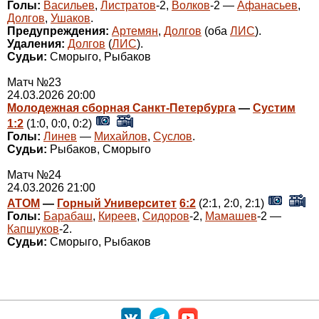
Голы:
Васильев
,
Листратов
-2,
Волков
-2 —
Афанасьев
,
Долгов
,
Ушаков
.
Предупреждения:
Артемян
,
Долгов
(оба
ЛИС
).
Удаления:
Долгов
(
ЛИС
).
Судьи:
Сморыго, Рыбаков
Матч №23
24.03.2026 20:00
Молодежная сборная Санкт-Петербурга
—
Сустим
1:2
(1:0, 0:0, 0:2)
Голы:
Линев
—
Михайлов
,
Суслов
.
Судьи:
Рыбаков, Сморыго
Матч №24
24.03.2026 21:00
АТОМ
—
Горный Университет
6:2
(2:1, 2:0, 2:1)
Голы:
Барабаш
,
Киреев
,
Сидоров
-2,
Мамашев
-2 —
Капшуков
-2.
Судьи:
Сморыго, Рыбаков