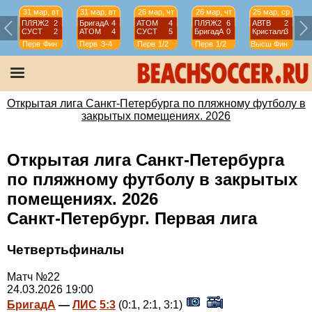
31 мар, вт
31 мар, вт
26 мар, чт
26 мар, чт
25 мар, ср
ПЛЯЖ2
2
БригадА
4
АТОМ
4
ПЛЯЖ2
6
АВТВ
2
СУСТ
2
АТОМ
4
СУСТ
5
БригадА
0
Кристалл
3
Перв
Фин
Перв
3-4
Перв
1/2
Перв
1/2
Высш
Фин
Открытая лига Санкт-Петербурга по пляжному футболу в
закрытых помещениях. 2026
Открытая лига Санкт-Петербурга
по пляжному футболу в закрытых
помещениях. 2026
Санкт-Петербург. Первая лига
Четвертьфиналы
Матч №22
24.03.2026 19:00
БригадА
—
ЛИС
5:3
(0:1, 2:1, 3:1)