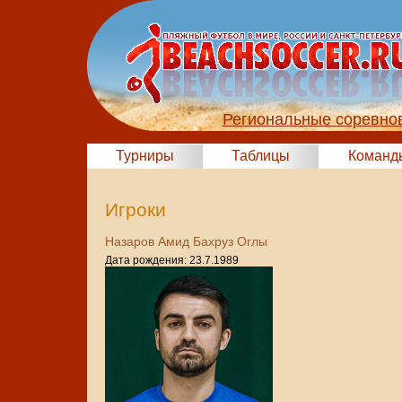
Региональные соревно
Турниры
Таблицы
Команд
Игроки
Назаров Амид Бахруз Оглы
Дата рождения: 23.7.1989