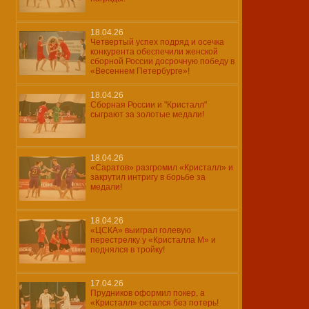
18.04.26
Четвертый успех подряд и осечка
конкурента обеспечили женской
сборной России досрочную победу в
«Весеннем Петербурге»!
18.04.26
Сборная России и "Кристалл"
сыграют за золотые медали!
18.04.26
«Саратов» разгромил «Кристалл» и
закрутил интригу в борьбе за
медали!
18.04.26
«ЦСКА» выиграл голевую
перестрелку у «Кристалла М» и
поднялся в тройку!
17.04.26
Прудников оформил покер, а
«Кристалл» остался без потерь!