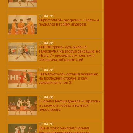
17.04.26
«Кристалл М» разгромил «Пляж» и
поднялся в тройку лидеров!
17.04.26
«КПРФ-Урицк» чуть было не
замахнулся на вторую сенсацию, но
«Бага-7» пресекла эту попытку и
сохранила победный ход!
17.04.26
«МЗ-Кристалл» оставил москвичек
на последней строчке, а сам
закрепился в топ-3!
17.04.26
Сборная России дожала «Саратов»
и удержала победу в голевой
перестрелке!
17.04.26
Три из трех: женская сборная
России продолжает шагать по