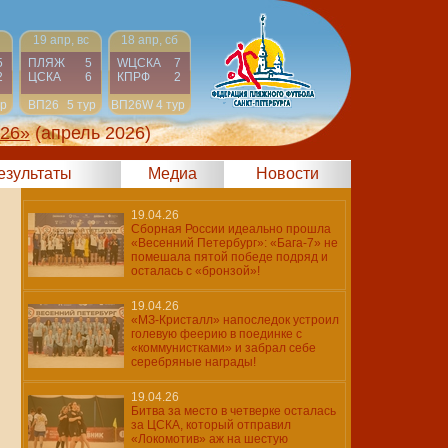
19 апр, вс
18 апр, сб
5
ПЛЯЖ
5
WЦСКА
7
2
ЦСКА
6
КПРФ
2
ур
ВП26
5 тур
ВП26W
4 тур
026»
(апрель 2026)
результаты
Медиа
Новости
19.04.26
Сборная России идеально прошла
«Весенний Петербург»: «Бага-7» не
помешала пятой победе подряд и
осталась с «бронзой»!
19.04.26
«МЗ-Кристалл» напоследок устроил
голевую феерию в поединке с
«коммунистками» и забрал себе
серебряные награды!
19.04.26
Битва за место в четверке осталась
за ЦСКА, который отправил
«Локомотив» аж на шестую