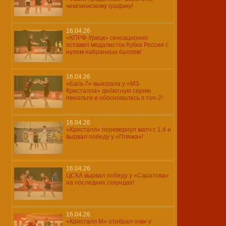
чемпионскому графику!
16.04.26
«КПРФ-Урицк» сенсационно
оставил медалисток Кубка России с
нулем набранных баллов!
16.04.26
«Бага-7» выиграла у «МЗ-
Кристалла» дебютную серию
пенальти и обосновалась в топ-2!
16.04.26
«Кристалл» перевернул матч с 1:4 и
вырвал победу у «Пляжа»!
16.04.26
ЦСКА вырвал победу у «Саратова»
на последних секундах!
16.04.26
«Кристалл М» отобрал очки у