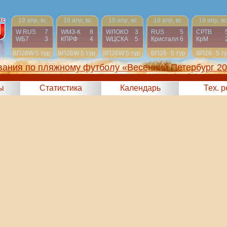
19 апр, вс
19 апр, вс
19 апр, вс
19 апр, вс
19 апр, вс
W RUS
7
WМЗ-К
8
WЛОКО
3
RUS
5
СРТВ
WБ7
3
КПРФ
4
WЦСКА
5
Кристалл
6
КрМ
ВП26W
5 тур
ВП26W
5 тур
ВП26W
5 тур
ВП26
5 тур
ВП26
5 т
вания по пляжному футболу «Весенний Петербург 2
ы
Статистика
Календарь
Тех. 