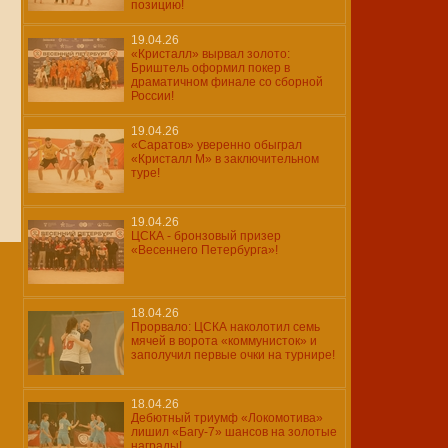
позицию!
19.04.26
«Кристалл» вырвал золото:
Бриштель оформил покер в
драматичном финале со сборной
России!
19.04.26
«Саратов» уверенно обыграл
«Кристалл М» в заключительном
туре!
19.04.26
ЦСКА - бронзовый призер
«Весеннего Петербурга»!
18.04.26
Прорвало: ЦСКА наколотил семь
мячей в ворота «коммунисток» и
заполучил первые очки на турнире!
18.04.26
Дебютный триумф «Локомотива»
лишил «Багу-7» шансов на золотые
награды!