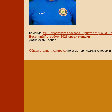
Команда:
WFC "Московская застава - Кристалл" (Санкт-П
Весенний Петербург 2026 среди женщин
Должность: Тренер
Общая статистика игрока
(по всем турнирам, в которых и