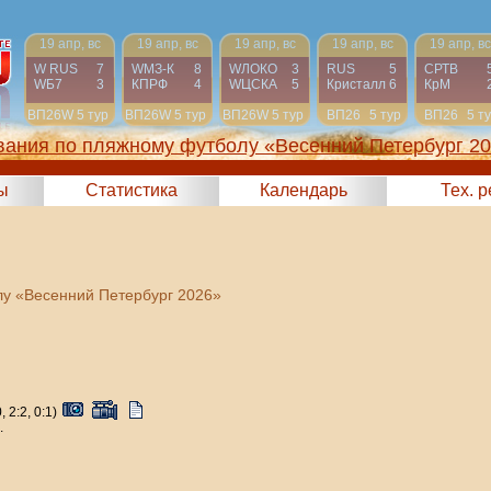
19 апр, вс
19 апр, вс
19 апр, вс
19 апр, вс
19 апр, вс
W RUS
7
WМЗ-К
8
WЛОКО
3
RUS
5
СРТВ
WБ7
3
КПРФ
4
WЦСКА
5
Кристалл
6
КрМ
ВП26W
5 тур
ВП26W
5 тур
ВП26W
5 тур
ВП26
5 тур
ВП26
5 т
вания по пляжному футболу «Весенний Петербург 2
ы
Статистика
Календарь
Тех. 
у «Весенний Петербург 2026»
, 2:2, 0:1)
.