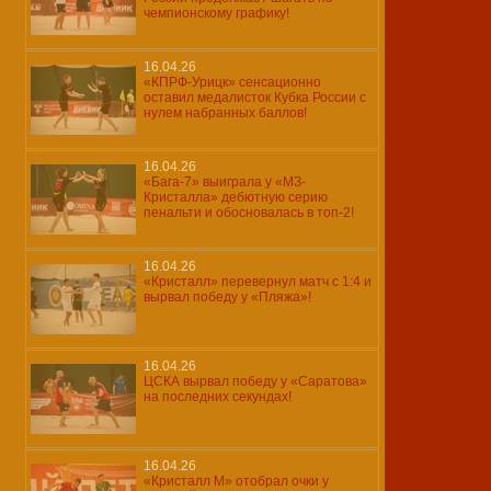
чемпионскому графику!
16.04.26
«КПРФ-Урицк» сенсационно
оставил медалисток Кубка России с
нулем набранных баллов!
16.04.26
«Бага-7» выиграла у «МЗ-
Кристалла» дебютную серию
пенальти и обосновалась в топ-2!
16.04.26
«Кристалл» перевернул матч с 1:4 и
вырвал победу у «Пляжа»!
16.04.26
ЦСКА вырвал победу у «Саратова»
на последних секундах!
16.04.26
«Кристалл М» отобрал очки у