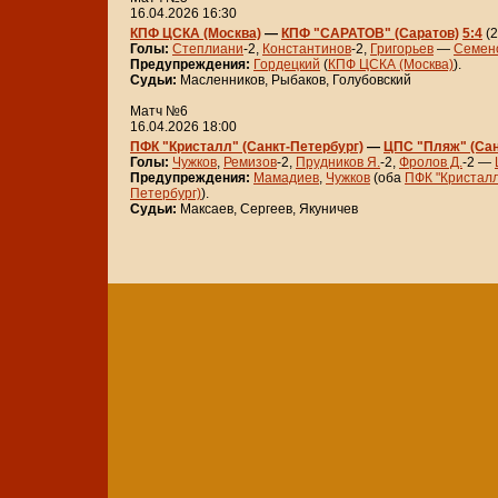
16.04.2026 16:30
КПФ ЦСКА (Москва)
—
КПФ "САРАТОВ" (Саратов)
5:4
(2
Голы:
Степлиани
-2,
Константинов
-2,
Григорьев
—
Семен
Предупреждения:
Гордецкий
(
КПФ ЦСКА (Москва)
).
Судьи:
Масленников, Рыбаков, Голубовский
Матч №6
16.04.2026 18:00
ПФК "Кристалл" (Санкт-Петербург)
—
ЦПС "Пляж" (Сан
Голы:
Чужков
,
Ремизов
-2,
Прудников Я.
-2,
Фролов Д.
-2 —
Предупреждения:
Мамадиев
,
Чужков
(оба
ПФК "Кристалл
Петербург)
).
Судьи:
Максаев, Сергеев, Якуничев