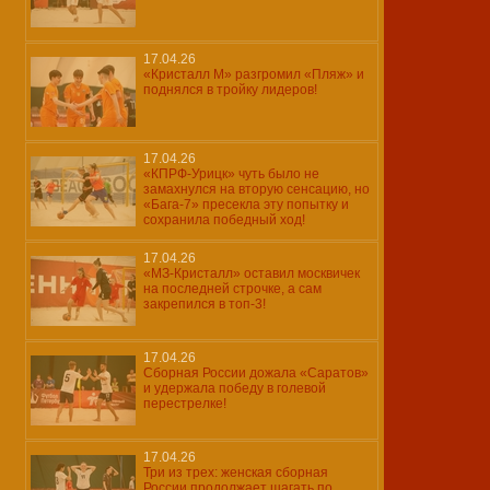
17.04.26
«Кристалл М» разгромил «Пляж» и
поднялся в тройку лидеров!
17.04.26
«КПРФ-Урицк» чуть было не
замахнулся на вторую сенсацию, но
«Бага-7» пресекла эту попытку и
сохранила победный ход!
17.04.26
«МЗ-Кристалл» оставил москвичек
на последней строчке, а сам
закрепился в топ-3!
17.04.26
Сборная России дожала «Саратов»
и удержала победу в голевой
перестрелке!
17.04.26
Три из трех: женская сборная
России продолжает шагать по