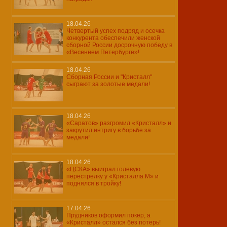
18.04.26
Четвертый успех подряд и осечка
конкурента обеспечили женской
сборной России досрочную победу в
«Весеннем Петербурге»!
18.04.26
Сборная России и "Кристалл"
сыграют за золотые медали!
18.04.26
«Саратов» разгромил «Кристалл» и
закрутил интригу в борьбе за
медали!
18.04.26
«ЦСКА» выиграл голевую
перестрелку у «Кристалла М» и
поднялся в тройку!
17.04.26
Прудников оформил покер, а
«Кристалл» остался без потерь!