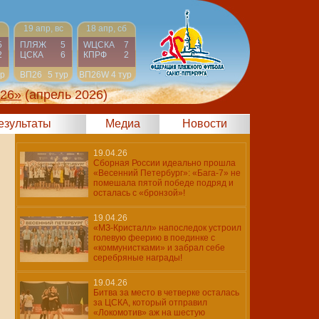
19 апр, вс
18 апр, сб
5
ПЛЯЖ
5
WЦСКА
7
2
ЦСКА
6
КПРФ
2
ур
ВП26
5 тур
ВП26W
4 тур
026»
(апрель 2026)
результаты
Медиа
Новости
19.04.26
Сборная России идеально прошла
«Весенний Петербург»: «Бага-7» не
помешала пятой победе подряд и
осталась с «бронзой»!
19.04.26
«МЗ-Кристалл» напоследок устроил
голевую феерию в поединке с
«коммунистками» и забрал себе
серебряные награды!
19.04.26
Битва за место в четверке осталась
за ЦСКА, который отправил
«Локомотив» аж на шестую