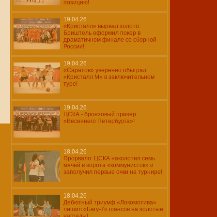
позицию!
19.04.26
«Кристалл» вырвал золото:
Бриштель оформил покер в
драматичном финале со сборной
России!
19.04.26
«Саратов» уверенно обыграл
«Кристалл М» в заключительном
туре!
19.04.26
ЦСКА - бронзовый призер
«Весеннего Петербурга»!
18.04.26
Прорвало: ЦСКА наколотил семь
мячей в ворота «коммунисток» и
заполучил первые очки на турнире!
18.04.26
Дебютный триумф «Локомотива»
лишил «Багу-7» шансов на золотые
награды!