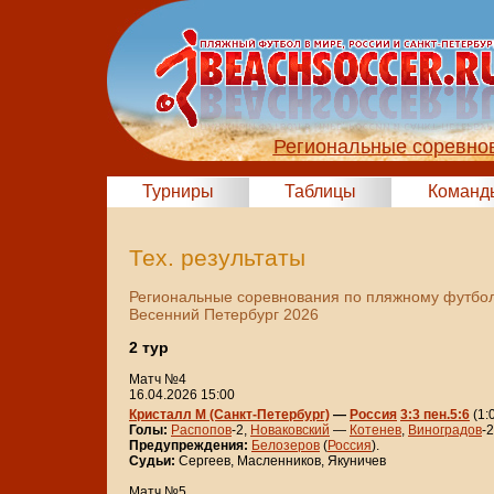
Региональные соревно
Турниры
Таблицы
Команд
Тех. результаты
Региональные соревнования по пляжному футбол
Весенний Петербург 2026
2 тур
Матч №4
16.04.2026 15:00
Кристалл М (Санкт-Петербург)
—
Россия
3:3 пен.5:6
(1:0
Голы:
Распопов
-2,
Новаковский
—
Котенев
,
Виноградов
-2
Предупреждения:
Белозеров
(
Россия
).
Судьи:
Сергеев, Масленников, Якуничев
Матч №5