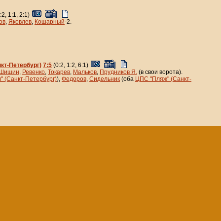
:2, 1:1, 2:1)
ов
,
Яковлев
,
Кошарный
-2.
кт-Петербург)
7:5
(0:2, 1:2, 6:1)
Шишин
,
Ревенко
,
Токарев
,
Мальков
,
Прудников Я.
(в свои ворота).
" (Санкт-Петербург)
),
Федоров
,
Сидельник
(оба
ЦПС "Пляж" (Санкт-