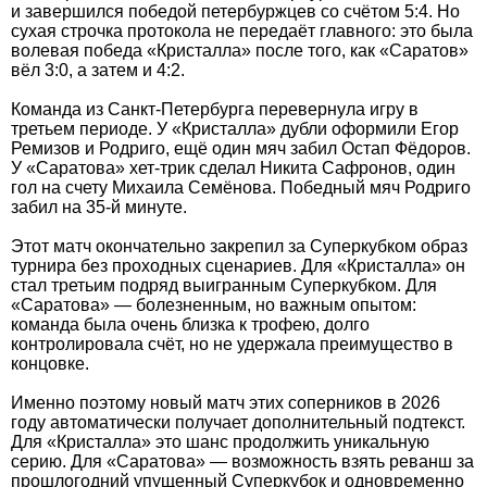
и завершился победой петербуржцев со счётом 5:4. Но
сухая строчка протокола не передаёт главного: это была
волевая победа «Кристалла» после того, как «Саратов»
вёл 3:0, а затем и 4:2.
Команда из Санкт-Петербурга перевернула игру в
третьем периоде. У «Кристалла» дубли оформили Егор
Ремизов и Родриго, ещё один мяч забил Остап Фёдоров.
У «Саратова» хет-трик сделал Никита Сафронов, один
гол на счету Михаила Семёнова. Победный мяч Родриго
забил на 35-й минуте.
Этот матч окончательно закрепил за Суперкубком образ
турнира без проходных сценариев. Для «Кристалла» он
стал третьим подряд выигранным Суперкубком. Для
«Саратова» — болезненным, но важным опытом:
команда была очень близка к трофею, долго
контролировала счёт, но не удержала преимущество в
концовке.
Именно поэтому новый матч этих соперников в 2026
году автоматически получает дополнительный подтекст.
Для «Кристалла» это шанс продолжить уникальную
серию. Для «Саратова» — возможность взять реванш за
прошлогодний упущенный Суперкубок и одновременно