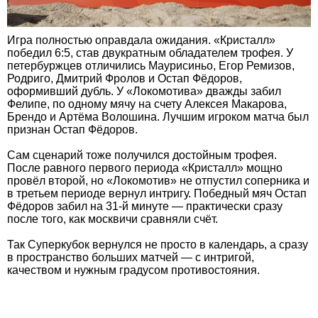
Игра полностью оправдала ожидания. «Кристалл»
победил 6:5, став двукратным обладателем трофея. У
петербуржцев отличились Маурисиньо, Егор Ремизов,
Родриго, Дмитрий Фролов и Остап Фёдоров,
оформивший дубль. У «Локомотива» дважды забил
Фелипе, по одному мячу на счету Алексея Макарова,
Брендо и Артёма Волошина. Лучшим игроком матча был
признан Остап Фёдоров.
Сам сценарий тоже получился достойным трофея.
После равного первого периода «Кристалл» мощно
провёл второй, но «Локомотив» не отпустил соперника и
в третьем периоде вернул интригу. Победный мяч Остап
Фёдоров забил на 31-й минуте — практически сразу
после того, как москвичи сравняли счёт.
Так Суперкубок вернулся не просто в календарь, а сразу
в пространство больших матчей — с интригой,
качеством и нужным градусом противостояния.