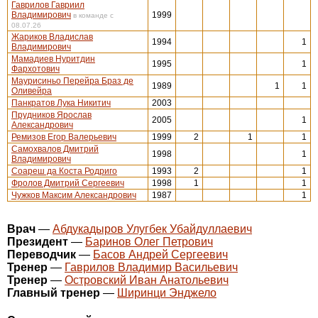
Гаврилов Гавриил
Владимирович
1999
в команде с
08.07.26
Жариков Владислав
1994
1
Владимирович
Мамадиев Нуритдин
1995
1
Фархотович
Маурисиньо Перейра Браз де
1989
1
1
Оливейра
Панкратов Лука Никитич
2003
Прудников Ярослав
2005
1
Александрович
Ремизов Егор Валерьевич
1999
2
1
1
Самохвалов Дмитрий
1998
1
Владимирович
Соареш да Коста Родриго
1993
2
1
Фролов Дмитрий Сергеевич
1998
1
1
Чужков Максим Александрович
1987
1
Врач
—
Абдукадыров Улугбек Убайдуллаевич
Президент
—
Баринов Олег Петрович
Переводчик
—
Басов Андрей Сергеевич
Тренер
—
Гаврилов Владимир Васильевич
Тренер
—
Островский Иван Анатольевич
Главный тренер
—
Ширинци Энджело