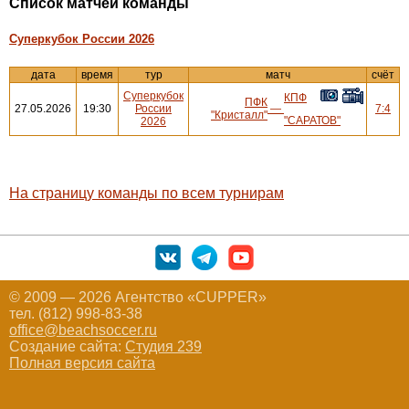
Cписок матчей команды
Суперкубок России 2026
дата
время
тур
матч
счёт
Суперкубок
КПФ
ПФК
27.05.2026
19:30
России
—
7:4
"Кристалл"
"САРАТОВ"
2026
На страницу команды по всем турнирам
© 2009 — 2026 Агентство «CUPPER»
тел. (812) 998-83-38
office@beachsoccer.ru
Создание сайта:
Студия 239
Полная версия сайта