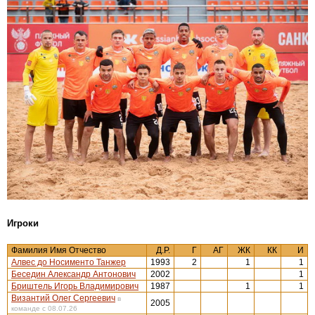
Игроки
Фамилия Имя Отчество
Д.Р.
Г
АГ
ЖК
КК
И
Алвес до Носименто Танжер
1993
2
1
1
Беседин Александр Антонович
2002
1
Бриштель Игорь Владимирович
1987
1
1
Византий Олег Сергеевич
в
2005
команде с 08.07.26