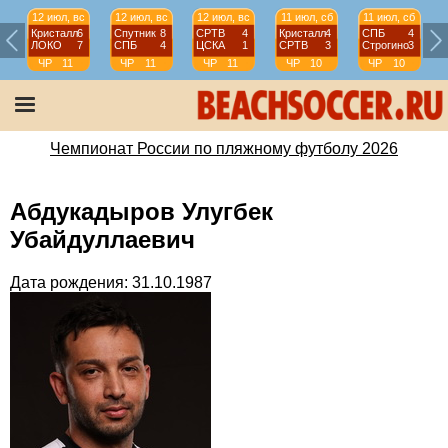
12 июл, вс
12 июл, вс
12 июл, вс
11 июл, сб
11 июл, сб
Кристалл
6
Спутник
8
СРТВ
4
Кристалл
4
СПБ
4
ЛОКО
7
СПБ
4
ЦСКА
1
СРТВ
3
Строгино
3
ЧР
11
ЧР
11
ЧР
11
ЧР
10
ЧР
10
тур
тур
тур
тур
тур
Чемпионат России по пляжному футболу 2026
Абдукадыров Улугбек
Убайдуллаевич
Дата рождения: 31.10.1987