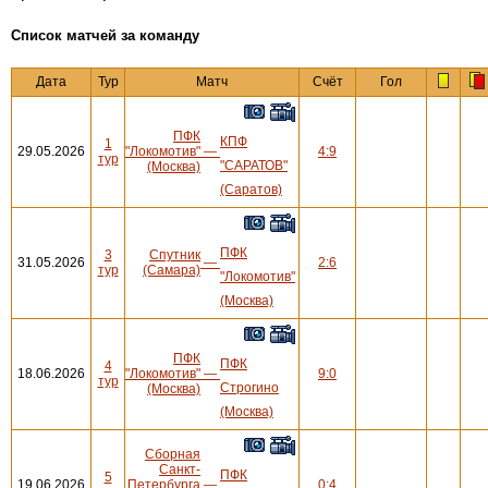
Cписок матчей за команду
Дата
Тур
Матч
Счёт
Гол
ПФК
КПФ
1
29.05.2026
"Локомотив"
—
4:9
тур
"САРАТОВ"
(Москва)
(Саратов)
ПФК
3
Спутник
31.05.2026
—
2:6
тур
(Самара)
"Локомотив"
(Москва)
ПФК
ПФК
4
18.06.2026
"Локомотив"
—
9:0
тур
Строгино
(Москва)
(Москва)
Сборная
Санкт-
ПФК
5
19.06.2026
Петербурга
—
0:4