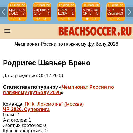
12 июл, вс
12 июл, вс
12 июл, вс
11 июл, сб
11 июл, сб
Кристалл
6
Спутник
8
СРТВ
4
Кристалл
4
СПБ
4
ЛОКО
7
СПБ
4
ЦСКА
1
СРТВ
3
Строгино
3
ЧР
11
ЧР
11
ЧР
11
ЧР
10
ЧР
10
тур
тур
тур
тур
тур
Чемпионат России по пляжному футболу 2026
Родригес Шавьер Брено
Дата рождения: 30.12.2003
Статистика по турниру «
Чемпионат России по
пляжному футболу 2026
»
Команда:
ПФК "Локомотив" (Москва)
ЧР-2026. Суперлига
Голы: 7
Автоголов: 1
Желтых карточек: 0
Красных карточек: 0