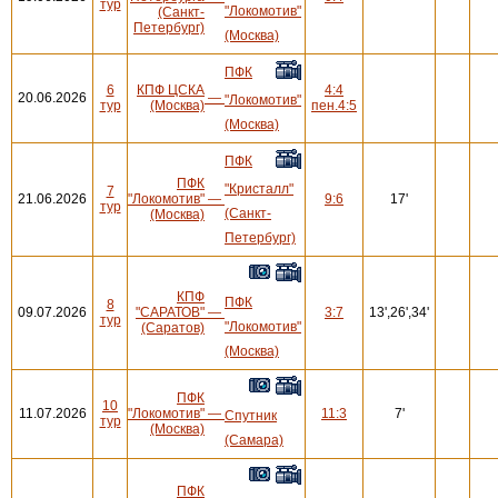
тур
"Локомотив"
(Санкт-
Петербург)
(Москва)
ПФК
6
КПФ ЦСКА
4:4
20.06.2026
—
"Локомотив"
тур
(Москва)
пен.4:5
(Москва)
ПФК
ПФК
"Кристалл"
7
21.06.2026
"Локомотив"
—
9:6
17'
тур
(Санкт-
(Москва)
Петербург)
КПФ
ПФК
8
09.07.2026
"САРАТОВ"
—
3:7
13',26',34'
тур
"Локомотив"
(Саратов)
(Москва)
ПФК
10
11.07.2026
"Локомотив"
—
11:3
7'
Спутник
тур
(Москва)
(Самара)
ПФК