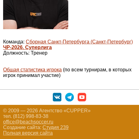
Команда:
Сборная Санкт-Петербурга (Санкт-Петербург)
ЧР-2026. Суперлига
Должность: Тренер
Общая статистика игрока
(по всем турнирам, в которых
игрок принимал участие)
© 2009 — 2026 Агентство «CUPPER»
тел. (812) 998-83-38
office@beachsoccer.ru
Создание сайта:
Студия 239
Полная версия сайта