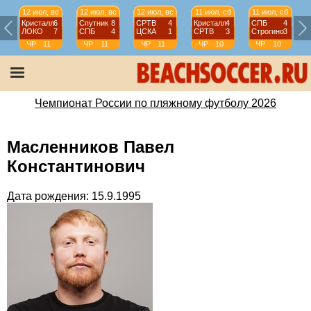
12 июл, вс
12 июл, вс
12 июл, вс
11 июл, сб
11 июл, сб
Кристалл
6
Спутник
8
СРТВ
4
Кристалл
4
СПБ
4
ЛОКО
7
СПБ
4
ЦСКА
1
СРТВ
3
Строгино
3
ЧР
11
ЧР
11
ЧР
11
ЧР
10
ЧР
10
тур
тур
тур
тур
тур
Чемпионат России по пляжному футболу 2026
Масленников Павел
Константинович
Дата рождения: 15.9.1995