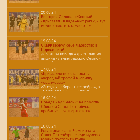
20.08.24
Виктория Силина: «Женский
«Кристалл» в надежных руках, и тут
можно отметить каждого…»
19.08.24
СКМФ вернул себе лидерство в
Первой лиге!
Дебютная победа «Кристалла-м»
лишила «Ленинградскую Семью»
первой позиции…
17.08.24
«Кристалл» не остановить:
очередной трофей в копилку
«оранжевых»!
«Звезда» забирает «серебро», а
«Сборная СПб» — «бронзу»
16.08.24
Победа над "Багой7" не помогла
Сборной Санкт-Петербурга
пробиться в четвертьфинал...
16.08.24
Регулярная часть Чемпионата
Санкт-Петербурга среди мужских
команд подходит к концу..