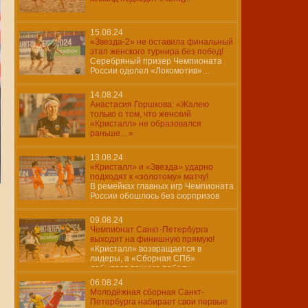
15.08.24
«Звезда-2» не оставила финальный
этап женского турнира без побед!
Серебряный призер Чемпионата
России одолел «Локомотив»…
14.08.24
Анастасия Горшкова: «Жалею
только о том, что женский
«Кристалл» не образовался
раньше…»
13.08.24
«Кристалл» и «Звезда» ударно
подходят к «золотому» матчу!
В ремейках главных игр Чемпионата
России обошлось без сюрпризов
09.08.24
Чемпионат Санкт-Петербурга
выходит на финишную прямую!
«Кристалл» возвращается в
лидеры, а «Сборная СПб»
добывает важную победу…
06.08.24
Молодёжная сборная Санкт-
Петербурга набирает свои первые