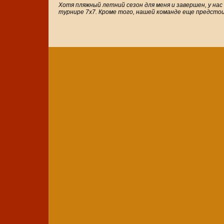
Хотя пляжный летний сезон для меня и завершен, у на
турнире 7х7. Кроме того, нашей команде еще предсто