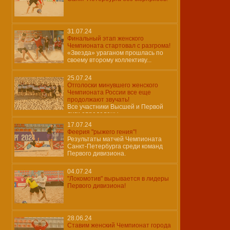
31.07.24
Финальный этап женского
Чемпионата стартовал с разгрома!
«Звезда» ураганом прошлась по
своему второму коллективу...
25.07.24
Отголоски минувшего женского
Чемпионата России все еще
продолжают звучать!
Все участники Высшей и Первой
лиги определены…
17.07.24
Феерия "рыжего гения"!
Результаты матчей Чемпионата
Санкт-Петербурга среди команд
Первого дивизиона.
04.07.24
"Локомотив" вырывается в лидеры
Первого дивизиона!
28.06.24
Ставим женский Чемпионат города