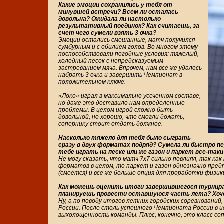
Какие эмоции сохранились у тебя от
минувшей встречи? Всем ли осталась
довольна? Ожидала ли настолько
результативный поединок? Как считаешь, за
счет чего сумели взять 3 очка?
Эмоции остались смешанные, матч получился
сумбурным и с обилием голов. Во многом этому
поспособствовали погодные условия: тяжелый,
холодный песок с непредсказуемым
застреванием мяча. Впрочем, нам все же удалось
набрать 3 очка и завершить Чемпионат в
положительном ключе.
«Локо» играл в максимально усеченном составе,
но даже это доставило нам определенные
проблемы. В целом игрой сложно быть
довольной, но хорошо, что смогли дожать,
сопернику стоит отдать должное.
Насколько тяжело для тебя было сыграть
сразу в двух форматах подряд? Сумела ли быстро 
тебе играть на песке или же газон и паркет все-т
Не могу сказать, что матч 7х7 сильно повлиял, так ка
форматов в целом, то паркет и газон однозначно пред
(смеется) и все же больше опция для проработки физик
Как можешь оценить итоги завершившегося турнира? 
планируешь провести оставшуюся часть лета? Хоч
Ну, а по поводу итогов летних городских соревнований,
России. После столь успешного Чемпионата России в и
выхолощенность команды. Плюс, конечно, это класс со