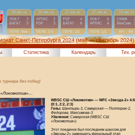
28 авг, ср
28 авг, ср
27 авг, вт
27 авг, вт
23 авг, пт
ЛОК-Г
2
АРТИС
2
FGF
4
ЛОК-Г
6
СКМФ
БАГА7
5
FGF
3
БАГА7
6
АРТИС
4
ЛенСем
ПЕРВ
Фин
ПЕРВ
3-4
ПЕРВ
1/2
ПЕРВ
1/2
ЖЧ
Ф4
ионат Санкт-Петербурга 2024
(май — сентябрь 2024)
ы
Статистика
Календарь
Тех. 
 турнира без побед!
л «Локомотив»…
WBSC СШ «Локомотив» — WFC «Звезда-2» 4:6
(0:1, 2:2, 2:3)
Голы:
Шантырь-3, Самарская — Полторак-2,
Федорова, Максимова-3.
Удаления:
Самарская (WBSC СШ
«Локомотив»).
Этот поединок был последним шансом для
«Звезды-2» завершить финальный этап