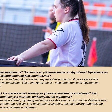
перестроиться? Получила ли удовольствие от футбола? Нравится ли
аки смотрятся предпочтительнее?
к на песке было достаточно игроков для ротации. Что же касается
почтительнее. Пока для меня песок – это одна большая трудность
и.
На твой взгляд, почему не удалось оказаться в медалях? Как
ется ли уже немного отдохнуть от футбола?
 на мой взгляд, турнир разделился на два этапа: до и после Чемпионата
сполнении «Звезды-2» на городе сказалась некоторая эмоциональная
перников первой пятерки.