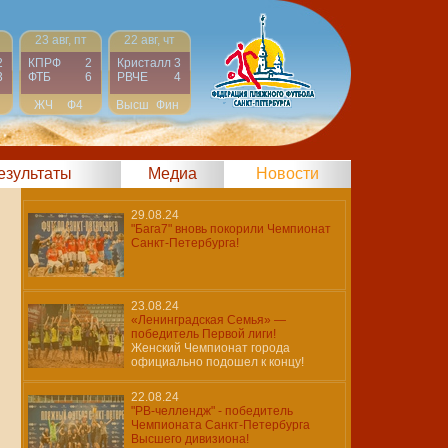
23 авг, пт
22 авг, чт
2
КПРФ
2
Кристалл
3
3
ФТБ
6
РВЧЕ
4
ЖЧ
Ф4
Высш
Фин
результаты
Медиа
Новости
29.08.24
"Бага7" вновь покорили Чемпионат
Санкт-Петербурга!
23.08.24
«Ленинградская Семья» —
победитель Первой лиги!
Женский Чемпионат города
официально подошел к концу!
22.08.24
"РВ-челлендж" - победитель
Чемпионата Санкт-Петербурга
Высшего дивизиона!