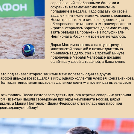
соревнований с набранными баллами и
сохранить математические шансы на
попадание в медали. Надо сказать, со своей
задачей «пятиконечные» успешно справились.
Несмотря на то, что «железнодорожницы»,
обескровленные множеством травмированных
игроков, старались бороться до самого конца,
взять реванш за поражение в полуфинале
Чемпионата России им все-таки не удалось.
Дарья Максимова вышла на эту встречу с
капитанской повязкой и незамедлительно
принялась за дело. Уже на третьей минуте
подопечные Мераби Челебадзе досадно
ошиблись у своей штрафной, а Даша очень
зато под занавес второго забитые мячи полетели один за другим.
рской дважды возвращался в игру, однако коллектив Алексея Константинова
 Полторак гениальным выстрел в дальнюю девятку в третий раз вывела свою
отыгрались. После безголевого десятимутного отрезка соперники устроили
том» все-таки вышли серебряные призеры Чемпионата России. Дарья
иками, а Мария Полторак и Диана Федорова отметилась еще парочкой
долгожданную победу!