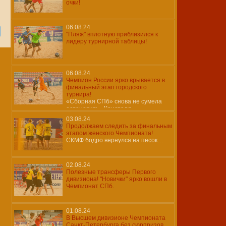
очки!
06.08.24
"Пляж" вплотную приблизился к
лидеру турнирной таблицы!
06.08.24
Чемпион России ярко врывается в
финальный этап городского
турнира!
«Сборная СПб» снова не сумела
остановить «Кристалл»…
03.08.24
Продолжаем следить за финальным
этапом женского Чемпионата!
СКМФ бодро вернулся на песок…
02.08.24
Полезные трансферы Первого
дивизиона! "Новички" ярко вошли в
Чемпионат СПб.
01.08.24
В Высшем дивизионе Чемпионата
Санкт-Петербурга без сюрпризов.