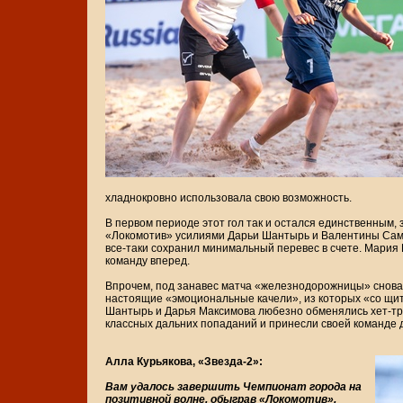
хладнокровно использовала свою возможность.
В первом периоде этот гол так и остался единственным, 
«Локомотив» усилиями Дарьи Шантырь и Валентины Сама
все-таки сохранил минимальный перевес в счете. Мария
команду вперед.
Впрочем, под занавес матча «железнодорожницы» снова 
настоящие «эмоциональные качели», из которых «со щи
Шантырь и Дарья Максимова любезно обменялись хет-тр
классных дальних попаданий и принесли своей команде 
Алла Курьякова, «Звезда-2»:
Вам удалось завершить Чемпионат города на
позитивной волне, обыграв «Локомотив».