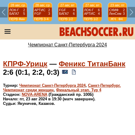
28 авг, ср
28 авг, ср
27 авг, вт
27 авг, вт
23 авг, пт
ЛОК-Г
2
АРТИС
2
FGF
4
ЛОК-Г
6
СКМФ
2
БАГА7
5
FGF
3
БАГА7
6
АРТИС
4
ЛенСем
3
ПЕРВ
Фин
ПЕРВ
3-4
ПЕРВ
1/2
ПЕРВ
1/2
ЖЧ
Ф4
Чемпионат Санкт-Петербурга 2024
КПРФ-Урицк
—
Феникс ТитанБанк
2:6 (0:1, 2:2, 0:3)
Турнир:
Чемпионат Санкт-Петербурга 2024
,
Санкт-Петербург.
Чемпионат среди женщин
,
Финальный этап. Тур 4
Стадион:
NOVA-ARENA
(Гражданский пр. 100Б)
Начало: пт, 23 авг 2024 в 19:30 (матч завершен).
Судьи: Якуничев, Казаков.