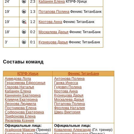
24'
2:3
Кабанен Елена
КПРФ-Урицк
19'
1:3
Потапова Полина
Феникс ТитанБанк
19'
1:2
Кротова Анна
Феникс ТитанБанк
18'
0:2
Москалева Дарья
Феникс ТитанБанк
3'
0:1
Кузнецова Дарья
Феникс ТитанБанк
Составы команд
КПРФ-Урицк
Феникс ТитанБанк
Ахмедова Лола
Антонова Полина
Герасимова Ефросинья
Ганжа Инесса
Глазова Наталья
Гудович Полина
Кабанен Елена
Кротова Анна
Каннинен Екатерина
Кузнецова Дарья
Климчук Екатерина
Москалева Дарья
Леонова Людмила
Потапова Полина
Постникова Елена
Фролова Наталия
Софронова Екатерина
Швец Виктория
Трифонова Елена
Яковлева Ксения
Официальные лица:
Официальные лица:
Агафонов Максим
(Тренер)
Коваленко Александр
(Гл. тренер)