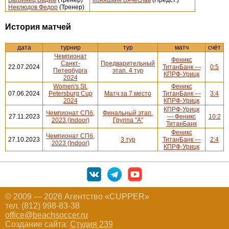
Багринец Вадим
(Тренер)
Коняшкин Вячеслав
(Предст.)
Неклюдов Федор
(Тренер)
История матчей
дата
турнир
тур
матч
счёт
Чемпионат
Феникс
Санкт-
Предварительный
22.07.2024
ТитанБанк —
0:5
Петербурга
этап. 4 тур
КПРФ-Урицк
2024
Women's St.
Феникс
07.06.2024
Petersburg Cup
Матч за 7 место
ТитанБанк —
3:4
2024
КПРФ-Урицк
КПРФ-Урицк
Чемпионат СПб,
Финальный этап.
27.11.2023
— Феникс
10:2
2023 (Indoor)
Группа "А"
ТитанБанк
Феникс
Чемпионат СПб,
27.10.2023
3 тур
ТитанБанк —
2:4
2023 (Indoor)
КПРФ-Урицк
© 2009 — 2026 Агентство «CUPPER»
тел. (812) 998-83-38
office@beachsoccer.ru
Создание сайта:
Студия 239