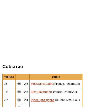
События
Минута
Игрок
35'
2:6
Москалева Дарья
Феникс ТитанБанк
31'
2:5
Швец Виктория
Феникс ТитанБанк
26'
2:4
Кузнецова Дарья
Феникс ТитанБанк