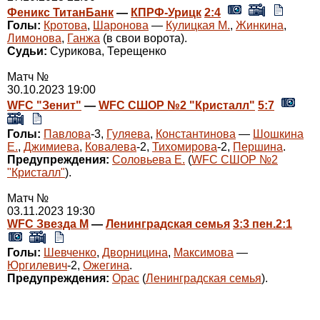
Феникс ТитанБанк
—
КПРФ-Урицк
2:4
Голы:
Кротова
,
Шаронова
—
Кулицкая М.
,
Жинкина
,
Лимонова
,
Ганжа
(в свои ворота).
Судьи:
Сурикова, Терещенко
Матч №
30.10.2023 19:00
WFC "Зенит"
—
WFC СШОР №2 "Кристалл"
5:7
Голы:
Павлова
-3,
Гуляева
,
Константинова
—
Шошкина
Е.
,
Джимиева
,
Ковалева
-2,
Тихомирова
-2,
Першина
.
Предупреждения:
Соловьева Е.
(
WFC СШОР №2
"Кристалл"
).
Матч №
03.11.2023 19:30
WFC Звезда М
—
Ленинградская семья
3:3 пен.2:1
Голы:
Шевченко
,
Дворницина
,
Максимова
—
Юргилевич
-2,
Ожегина
.
Предупреждения:
Орас
(
Ленинградская семья
).