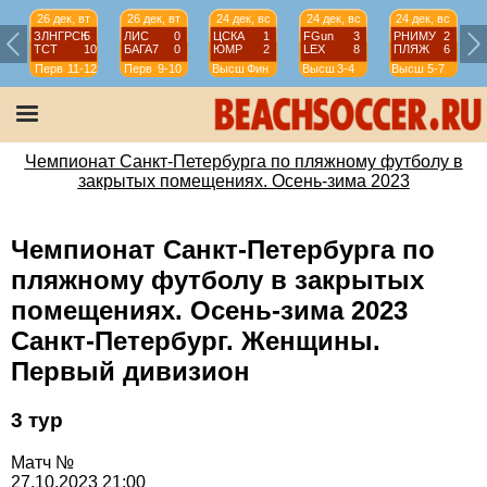
26 дек, вт
26 дек, вт
24 дек, вс
24 дек, вс
24 дек, вс
ЗЛНГРСК
5
ЛИС
0
ЦСКА
1
FGun
3
РНИМУ
2
ТСТ
10
БАГА7
0
ЮМР
2
LEX
8
ПЛЯЖ
6
Перв
11-12
Перв
9-10
Высш
Фин
Высш
3-4
Высш
5-7
Чемпионат Санкт-Петербурга по пляжному футболу в
закрытых помещениях. Осень-зима 2023
Чемпионат Санкт-Петербурга по
пляжному футболу в закрытых
помещениях. Осень-зима 2023
Санкт-Петербург. Женщины.
Первый дивизион
3 тур
Матч №
27.10.2023 21:00