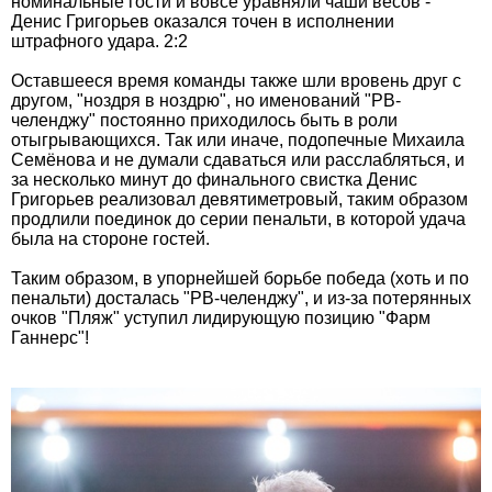
номинальные гости и вовсе уравняли чаши весов -
Денис Григорьев оказался точен в исполнении
штрафного удара. 2:2
Оставшееся время команды также шли вровень друг с
другом, "ноздря в ноздрю", но именований "РВ-
челенджу" постоянно приходилось быть в роли
отыгрывающихся. Так или иначе, подопечные Михаила
Семёнова и не думали сдаваться или расслабляться, и
за несколько минут до финального свистка Денис
Григорьев реализовал девятиметровый, таким образом
продлили поединок до серии пенальти, в которой удача
была на стороне гостей.
Таким образом, в упорнейшей борьбе победа (хоть и по
пенальти) досталась "РВ-челенджу", и из-за потерянных
очков "Пляж" уступил лидирующую позицию "Фарм
Ганнерс"!