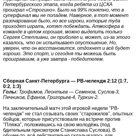
Петербургского этапа, когда ребята из ЦСКА
проиграл «Строгино». Было на 99% понятно, что в
суперфинал мы не попадем. Наверное, в тот момент
разочарование было, но все игроки, которые туда
приходят играть, хотят побеждать. Атмосфера в
команде в целом хорошая, можно выделить только
Сергея Степлиани, он приболел и, может, из-за этого
казалось, что он испытывает опустошение. Но,
уверен, что он восстановится, отдохнет и всё будет
хорошо. Это спорт, и сегодня ты можешь быть
проигравшим, а уже завтра - победителем.
Сборная Санкт-Петербурга — РВ-челендж 2:12 (1:7,
0:2, 1:3)
Голы:
Трофимов, Леонтьев — Семенов, Суслов-3,
Печников, Ефанов, Григорьев-4, Туркин-2.
На заключительный матч этой игровой недели "РВ-
челендж" не стал созывать своих "старожилов", опытных
бойцов, которые присутствовали на встрече против
"Пляжа", положившись на свою молодёжь (под
бдительным присмотром Станислава Суслова). В
общем-то, всё действительно складывалось для