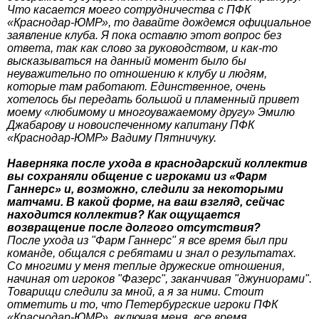
Что касается моего сотрудничества с ПФК
«Краснодар-ЮМР», то давайте дождемся официальное
заявление клуба. Я пока оставлю этот вопрос без
ответа, так как слово за руководством, и как-то
высказываться на данный момент было бы
неуважительно по отношению к клубу и людям,
которые там работают. Единственное, очень
хотелось бы передать большой и пламенный привет
моему «любимому и многоуважаемому другу» Эмилю
Джабарову и новоиспеченному капитану ПФК
«Краснодар-ЮМР» Вадиму Пятничуку.
Наверняка после ухода в краснодарский коллектив
вы сохраняли общение с игроками из «Фарм
Ганнерс» и, возможно, следили за некоторыми
матчами. В какой форме, на ваш взгляд, сейчас
находится коллектив? Как ощущается
возвращение после долгого отсутствия?
После ухода из "Фарм Ганнерс" я все время был при
команде, общался с ребятами и знал о результатах.
Со многими у меня теплые дружеские отношения,
начиная от игроков "Фазерс", заканчивая "джуниорами".
Товарищи следили за мной, а я за ними. Стоит
отметить и то, что Петербургские игроки ПФК
«Краснодар-ЮМР», включая меня, все время