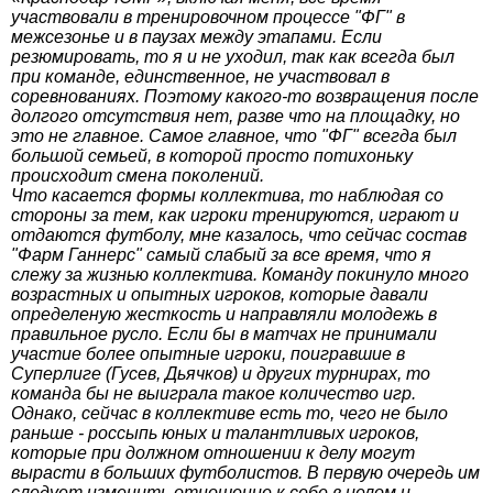
участвовали в тренировочном процессе "ФГ" в
межсезонье и в паузах между этапами. Если
резюмировать, то я и не уходил, так как всегда был
при команде, единственное, не участвовал в
соревнованиях. Поэтому какого-то возвращения после
долгого отсутствия нет, разве что на площадку, но
это не главное. Самое главное, что "ФГ" всегда был
большой семьей, в которой просто потихоньку
происходит смена поколений.
Что касается формы коллектива, то наблюдая со
стороны за тем, как игроки тренируются, играют и
отдаются футболу, мне казалось, что сейчас состав
"Фарм Ганнерс" самый слабый за все время, что я
слежу за жизнью коллектива. Команду покинуло много
возрастных и опытных игроков, которые давали
определеную жесткость и направляли молодежь в
правильное русло. Если бы в матчах не принимали
участие более опытные игроки, поигравшие в
Суперлиге (Гусев, Дьячков) и других турнирах, то
команда бы не выиграла такое количество игр.
Однако, сейчас в коллективе есть то, чего не было
раньше - россыпь юных и талантливых игроков,
которые при должном отношении к делу могут
вырасти в больших футболистов. В первую очередь им
следует изменить отношение к себе в целом и