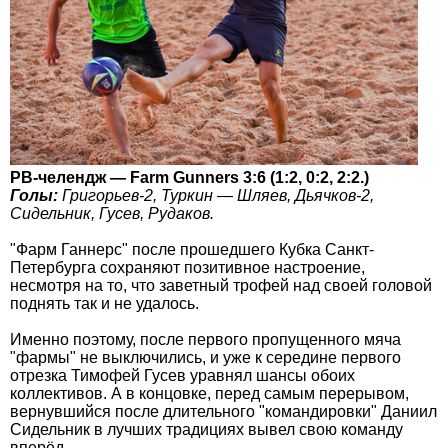
РВ-челендж — Farm Gunners 3:6 (1:2, 0:2, 2:2.)
Голы:
Григорьев-2, Туркин — Шляев, Дьячков-2,
Сидельник, Гусев, Рудаков.
"Фарм Ганнерс" после прошедшего Кубка Санкт-
Петербурга сохраняют позитивное настроение,
несмотря на то, что заветный трофей над своей головой
поднять так и не удалось.
Именно поэтому, после первого пропущенного мяча
"фармы" не выключились, и уже к середине первого
отрезка Тимофей Гусев уравнял шансы обоих
коллективов. А в концовке, перед самым перерывом,
вернувшийся после длительного "командировки" Даниил
Сидельник в лучших традициях вывел свою команду
вперёд.