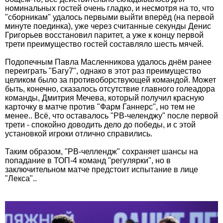
номинальных гостей очень гладко, и несмотря на то, что
"сборникам" удалось первыми выйти вперёд (на первой
минуте поединка), уже через считанные секунды Денис
Григорьев восстановил паритет, а уже к концу первой
трети преимущество гостей составляло шесть мячей.
Подопечным Павла Масленникова удалось днём ранее
переиграть "Багу7", однако в этот раз преимущество
целиком было за противоборствующей командой. Может
быть, конечно, сказалось отсутствие главного голеадора
команды, Дмитрия Мечева, который получил красную
карточку в матче против "Фарм Ганнерс", но тем не
менее.. Всё, что оставалось "РВ-челенджу" после первой
трети - спокойно доводить дело до победы, и с этой
установкой игроки отлично справились.
Таким образом, "РВ-челлендж" сохраняет шансы на
попадание в ТОП-4 команд "регулярки", но в
заключительном матче предстоит испытание в лице
"Лекса"..