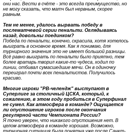
они нас. Вести в счёте - это всегда преимущество, но
не могу сказать, что матч был нервным, скорее
равным.
Тем не менее, удалось вырвать победу в
послематчевой серии пенальти. Оглядываясь
назад, довольны поединком?
Победа по пенальти, конечно, скрасила, хотя хотелось
выиграть в основное время. Как я понимаю, для
турнирного значения это не имеет большой разницы.
Всё равно выиграть по пенальти было приятно, тем
более вратарь творил какие-то чудеса, ходил по
линии, отбивал сумасшедшие мячи. Он в одиночку
переиграл почти всех пенальтистов. Получилось
красиво.
Многие игроки "РВ-челендж" выступают в
Суперлиге за столичный ЦСКА, который, к
сожалению, в этом году пробиться в Суперфинал
не сумел. Как атмосфера в команде? Ощущается
ли опустошение игроков после окончания
регулярной части Чемпионата России?
Я точно уверен, что никакого опустошения нет. В
целом атмосфера в команде хорошая. Возможно,
турнирная ситуация была понятна уже после Санкт-