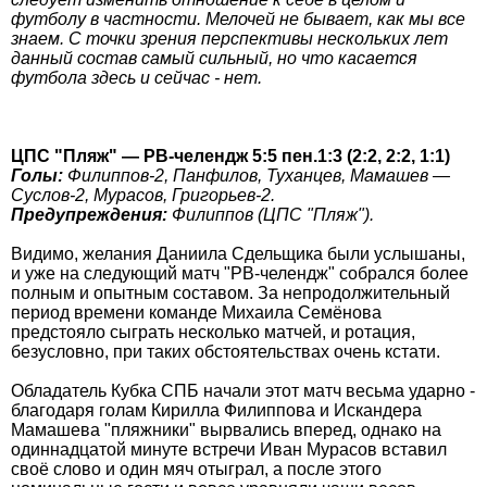
футболу в частности. Мелочей не бывает, как мы все
знаем. С точки зрения перспективы нескольких лет
данный состав самый сильный, но что касается
футбола здесь и сейчас - нет.
ЦПС "Пляж" — РВ-челендж 5:5 пен.1:3 (2:2, 2:2, 1:1)
Голы:
Филиппов-2, Панфилов, Туханцев, Мамашев —
Суслов-2, Мурасов, Григорьев-2.
Предупреждения:
Филиппов (ЦПС "Пляж").
Видимо, желания Даниила Сдельщика были услышаны,
и уже на следующий матч "РВ-челендж" собрался более
полным и опытным составом. За непродолжительный
период времени команде Михаила Семёнова
предстояло сыграть несколько матчей, и ротация,
безусловно, при таких обстоятельствах очень кстати.
Обладатель Кубка СПБ начали этот матч весьма ударно -
благодаря голам Кирилла Филиппова и Искандера
Мамашева "пляжники" вырвались вперед, однако на
одиннадцатой минуте встречи Иван Мурасов вставил
своё слово и один мяч отыграл, а после этого