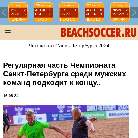
28 авг, ср
28 авг, ср
27 авг, вт
27 авг, вт
23 авг, пт
ЛОК-Г
2
АРТИС
2
FGF
4
ЛОК-Г
6
СКМФ
2
БАГА7
5
FGF
3
БАГА7
6
АРТИС
4
ЛенСем
3
ПЕРВ
Фин
ПЕРВ
3-4
ПЕРВ
1/2
ПЕРВ
1/2
ЖЧ
Ф4
Чемпионат Санкт-Петербурга 2024
Регулярная часть Чемпионата
Санкт-Петербурга среди мужских
команд подходит к концу..
16.08.24