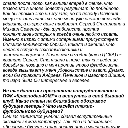
стало после того, как вышли вперед в счете, что
позволило в итоге довести результат до победного.
Как бы громко это ни звучало, но по поводу давления
могу сказать лишь то, что меня уже сложно чем-либо
удивить, а скорее даже наоборот. Сергей Степлиани и
Михаил Семенов - два футболиста, против
коллективов которых я всегда очень люблю играть.
Именно в играх с этими соперниками присутствует
большое количество борьбы, накала и эмоций, что
делает встречи захватывающими и
запоминающимися. Лично мне сегодня (как и ЦСКА) не
хватило Сергея Степлиани в поле, так как ведение
борьбы за позицию и мяч против этого футболиста
всегда вызывает у меня удовольствие и азарт. Думаю,
если бы приехали Андреев, Печников и маэстро Шишин,
то игра была бы интереснее и веселее.
Не так давно вы прекратили сотрудничество с
ПФК «Краснодар-ЮМР» и вернулись в свой бывший
клуб. Какие планы на ближайшее обозримое
будущее теперь? Что насчёт пляжно-
футбольного будущего?
Сейчас занимался учебой, сдавал вступительные
экзамены в магистратуру. Так что на ближайшее
обозримое будущее план поступить в магистратуру.