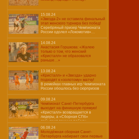
15.08.24
«Звезда-2» не оставила финальный
этап женского турнира без побед!
Серебряный призер Чемпионата
России одолел «Локомотив»…
14.08.24
Анастасия Горшкова: «Жалею
только о том, что женский
«Кристалл» не образовался
раньше…»
13.08.24
«Кристалл» и «Звезда» ударно
подходят к «золотому» матчу!
В ремейках главных игр Чемпионата
России обошлось без сюрпризов
09.08.24
Чемпионат Санкт-Петербурга
выходит на финишную прямую!
«Кристалл» возвращается в
лидеры, а «Сборная СПб»
добывает важную победу…
06.08.24
Молодёжная сборная Санкт-
Петербурга набирает свои первые