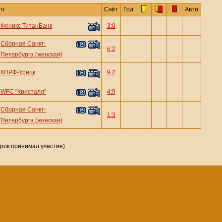
тч
Счёт
Гол
Авто
—
Феникс ТитанБанк
3:0
Сборная Санкт-
—
6:2
Петербурга (женская)
—
КПРФ-Урицк
9:2
—
WFC "Кристалл"
4:9
Сборная Санкт-
—
1:3
Петербурга (женская)
грок принимал участие)