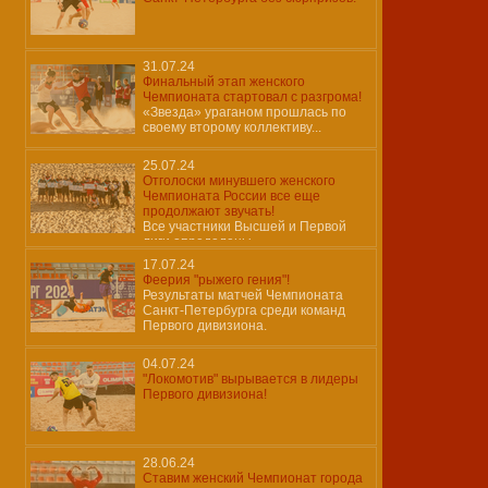
31.07.24
Финальный этап женского
Чемпионата стартовал с разгрома!
«Звезда» ураганом прошлась по
своему второму коллективу...
25.07.24
Отголоски минувшего женского
Чемпионата России все еще
продолжают звучать!
Все участники Высшей и Первой
лиги определены…
17.07.24
Феерия "рыжего гения"!
Результаты матчей Чемпионата
Санкт-Петербурга среди команд
Первого дивизиона.
04.07.24
"Локомотив" вырывается в лидеры
Первого дивизиона!
28.06.24
Ставим женский Чемпионат города