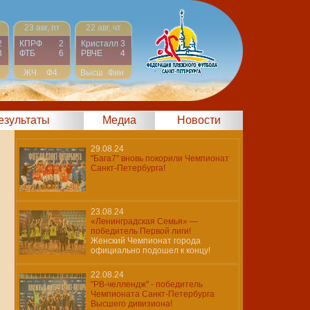
23 авг, пт
22 авг, чт
2
КПРФ
2
Кристалл
3
3
ФТБ
6
РВЧЕ
4
ЖЧ
Ф4
Высш
Фин
результаты
Медиа
Новости
29.08.24
"Бага7" вновь покорили Чемпионат
Санкт-Петербурга!
23.08.24
«Ленинградская Семья» —
победитель Первой лиги!
Женский Чемпионат города
официально подошел к концу!
22.08.24
"РВ-челлендж" - победитель
Чемпионата Санкт-Петербурга
Высшего дивизиона!