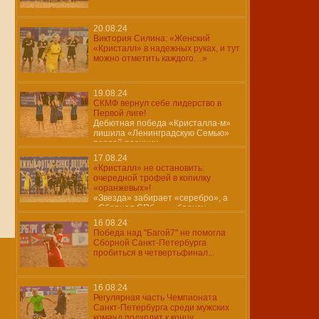
20.08.24
Виктория Силина: «Женский
«Кристалл» в надежных руках, и тут
можно отметить каждого…»
19.08.24
СКМФ вернул себе лидерство в
Первой лиге!
Дебютная победа «Кристалла-м»
лишила «Ленинградскую Семью»
первой позиции…
17.08.24
«Кристалл» не остановить:
очередной трофей в копилку
«оранжевых»!
«Звезда» забирает «серебро», а
«Сборная СПб» — «бронзу»
16.08.24
Победа над "Багой7" не помогла
Сборной Санкт-Петербурга
пробиться в четвертьфинал...
16.08.24
Регулярная часть Чемпионата
Санкт-Петербурга среди мужских
команд подходит к концу..