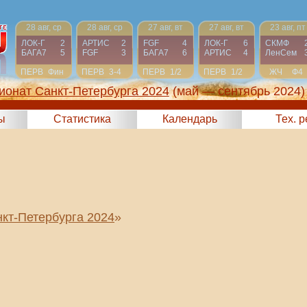
28 авг, ср
28 авг, ср
27 авг, вт
27 авг, вт
23 авг, пт
ЛОК-Г
2
АРТИС
2
FGF
4
ЛОК-Г
6
СКМФ
БАГА7
5
FGF
3
БАГА7
6
АРТИС
4
ЛенСем
ПЕРВ
Фин
ПЕРВ
3-4
ПЕРВ
1/2
ПЕРВ
1/2
ЖЧ
Ф4
ионат Санкт-Петербурга 2024
(май — сентябрь 2024)
ы
Статистика
Календарь
Тех. 
кт-Петербурга 2024
»