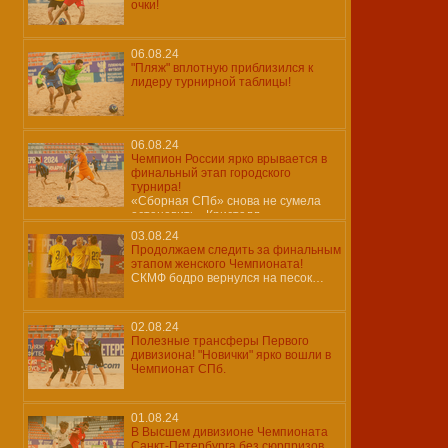
очки!
06.08.24
"Пляж" вплотную приблизился к
лидеру турнирной таблицы!
06.08.24
Чемпион России ярко врывается в
финальный этап городского
турнира!
«Сборная СПб» снова не сумела
остановить «Кристалл»…
03.08.24
Продолжаем следить за финальным
этапом женского Чемпионата!
СКМФ бодро вернулся на песок…
02.08.24
Полезные трансферы Первого
дивизиона! "Новички" ярко вошли в
Чемпионат СПб.
01.08.24
В Высшем дивизионе Чемпионата
Санкт-Петербурга без сюрпризов.