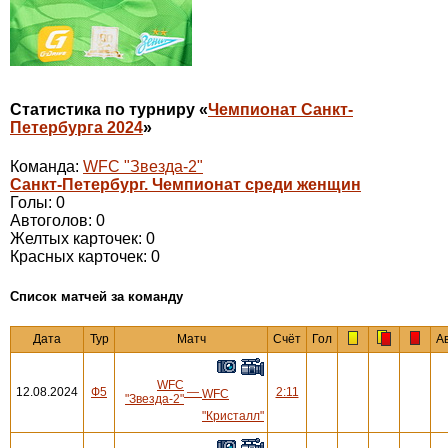
Статистика по турниру «
Чемпионат Санкт-
Петербурга 2024
»
Команда:
WFC "Звезда-2"
Санкт-Петербург. Чемпионат среди женщин
Голы: 0
Автоголов: 0
Желтых карточек: 0
Красных карточек: 0
Cписок матчей за команду
Дата
Тур
Матч
Счёт
Гол
А
WFC
12.08.2024
Ф5
—
2:11
WFC
"Звезда-2"
"Кристалл"