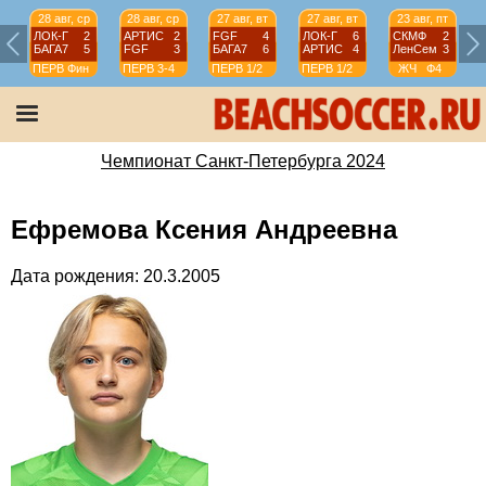
28 авг, ср
28 авг, ср
27 авг, вт
27 авг, вт
23 авг, пт
ЛОК-Г
2
АРТИС
2
FGF
4
ЛОК-Г
6
СКМФ
2
БАГА7
5
FGF
3
БАГА7
6
АРТИС
4
ЛенСем
3
ПЕРВ
Фин
ПЕРВ
3-4
ПЕРВ
1/2
ПЕРВ
1/2
ЖЧ
Ф4
Чемпионат Санкт-Петербурга 2024
Ефремова Ксения Андреевна
Дата рождения: 20.3.2005