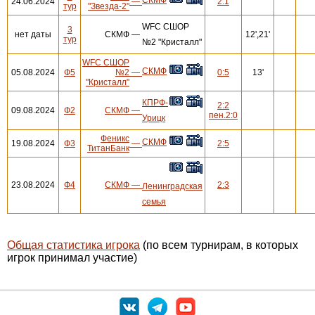
24.06.2024
—
2:1
тур
"Звезда-2"
WFC СШОР
3
нет даты
СКМФ
—
12',21'
тур
№2 "Кристалл"
WFC СШОР
СКМФ
05.08.2024
Ф5
№2
—
0:5
13'
"Кристалл"
КПРФ-
2:2
09.08.2024
Ф2
СКМФ
—
пен.2:0
Урицк
Феникс
СКМФ
19.08.2024
Ф3
—
2:5
ТитанБанк
23.08.2024
Ф4
СКМФ
—
2:3
Ленинградская
семья
Общая статистика игрока
(по всем турнирам, в которых
игрок принимал участие)