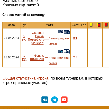
Желтых карточек: 0
Красных карточек: 0
Cписок матчей за команду
Дата
Тур
Матч
Счёт
Гол
Сборная
5
Санкт-
24.06.2024
—
9:1
Ленинградская
тур
Петербурга
(женская)
семья
1
Феникс
28.06.2024
—
2:3
Ленинградская
тур
ТитанБанк
семья
Общая статистика игрока
(по всем турнирам, в которых
игрок принимал участие)