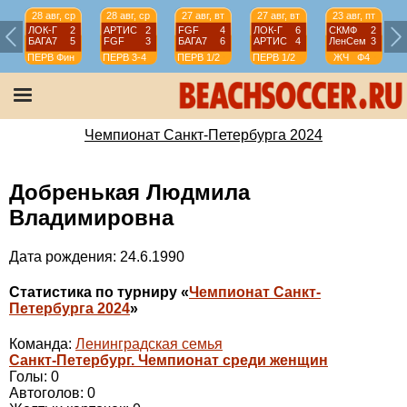
28 авг, ср
28 авг, ср
27 авг, вт
27 авг, вт
23 авг, пт
ЛОК-Г
2
АРТИС
2
FGF
4
ЛОК-Г
6
СКМФ
2
БАГА7
5
FGF
3
БАГА7
6
АРТИС
4
ЛенСем
3
ПЕРВ
Фин
ПЕРВ
3-4
ПЕРВ
1/2
ПЕРВ
1/2
ЖЧ
Ф4
Чемпионат Санкт-Петербурга 2024
Добренькая Людмила
Владимировна
Дата рождения: 24.6.1990
Статистика по турниру «
Чемпионат Санкт-
Петербурга 2024
»
Команда:
Ленинградская семья
Санкт-Петербург. Чемпионат среди женщин
Голы: 0
Автоголов: 0