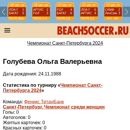
28 авг, ср
28 авг, ср
27 авг, вт
27 авг, вт
23 авг, пт
ЛОК-Г
2
АРТИС
2
FGF
4
ЛОК-Г
6
СКМФ
2
БАГА7
5
FGF
3
БАГА7
6
АРТИС
4
ЛенСем
3
ПЕРВ
Фин
ПЕРВ
3-4
ПЕРВ
1/2
ПЕРВ
1/2
ЖЧ
Ф4
Чемпионат Санкт-Петербурга 2024
Голубева Ольга Валерьевна
Дата рождения: 24.11.1988
Статистика по турниру «
Чемпионат Санкт-
Петербурга 2024
»
Команда:
Феникс ТитанБанк
Санкт-Петербург. Чемпионат среди женщин
Голы: 0
Автоголов: 0
Желтых карточек: 0
Красных карточек: 0