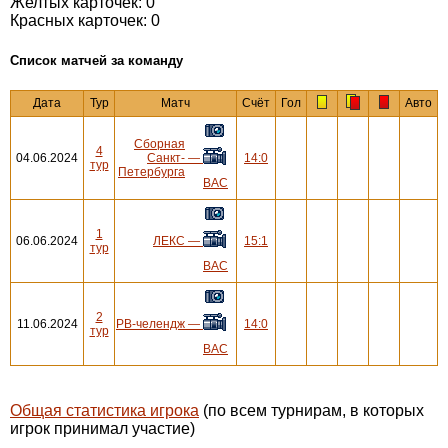
Желтых карточек: 0
Красных карточек: 0
Cписок матчей за команду
Дата
Тур
Матч
Счёт
Гол
Авто
Сборная
4
04.06.2024
Санкт-
—
14:0
тур
Петербурга
ВАС
1
06.06.2024
ЛЕКС
—
15:1
тур
ВАС
2
11.06.2024
РВ-челендж
—
14:0
тур
ВАС
Общая статистика игрока
(по всем турнирам, в которых
игрок принимал участие)