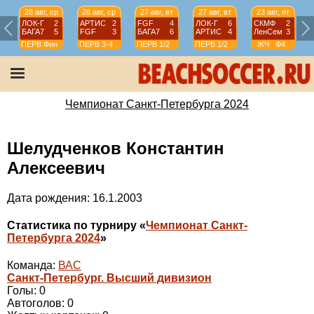
28 авг, ср
28 авг, ср
27 авг, вт
27 авг, вт
23 авг, пт
ЛОК-Г
2
АРТИС
2
FGF
4
ЛОК-Г
6
СКМФ
2
БАГА7
5
FGF
3
БАГА7
6
АРТИС
4
ЛенСем
3
ПЕРВ
Фин
ПЕРВ
3-4
ПЕРВ
1/2
ПЕРВ
1/2
ЖЧ
Ф4
Чемпионат Санкт-Петербурга 2024
Шелудченков Константин
Алексеевич
Дата рождения: 16.1.2003
Статистика по турниру «
Чемпионат Санкт-
Петербурга 2024
»
Команда:
ВАС
Санкт-Петербург. Высший дивизион
Голы: 0
Автоголов: 0