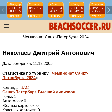
28 авг, ср
28 авг, ср
27 авг, вт
27 авг, вт
23 авг, пт
ЛОК-Г
2
АРТИС
2
FGF
4
ЛОК-Г
6
СКМФ
2
БАГА7
5
FGF
3
БАГА7
6
АРТИС
4
ЛенСем
3
ПЕРВ
Фин
ПЕРВ
3-4
ПЕРВ
1/2
ПЕРВ
1/2
ЖЧ
Ф4
Чемпионат Санкт-Петербурга 2024
Николаев Дмитрий Антонович
Дата рождения: 11.12.2005
Статистика по турниру «
Чемпионат Санкт-
Петербурга 2024
»
Команда:
ВАС
Санкт-Петербург. Высший дивизион
Голы: 1
Автоголов: 0
Желтых карточек: 0
Красных карточек: 0