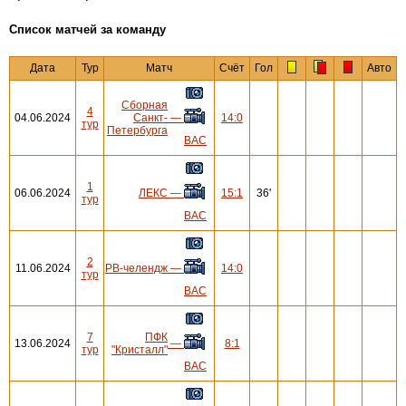
Cписок матчей за команду
Дата
Тур
Матч
Счёт
Гол
Авто
Сборная
4
04.06.2024
Санкт-
—
14:0
тур
Петербурга
ВАС
1
06.06.2024
ЛЕКС
—
15:1
36'
тур
ВАС
2
11.06.2024
РВ-челендж
—
14:0
тур
ВАС
7
ПФК
13.06.2024
—
8:1
тур
"Кристалл"
ВАС