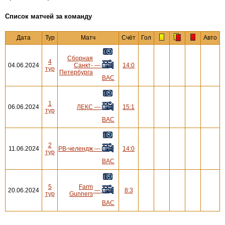
Cписок матчей за команду
Дата
Тур
Матч
Счёт
Гол
Авто
Сборная
4
04.06.2024
Санкт-
—
14:0
тур
Петербурга
ВАС
1
06.06.2024
ЛЕКС
—
15:1
тур
ВАС
2
11.06.2024
РВ-челендж
—
14:0
тур
ВАС
5
Farm
20.06.2024
—
8:3
тур
Gunners
ВАС