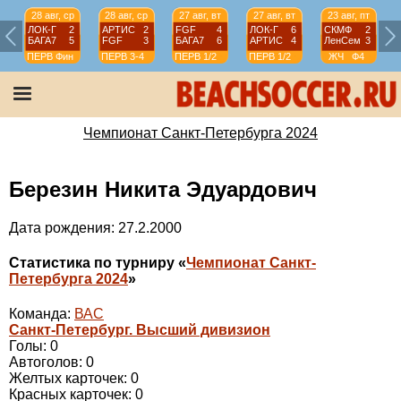
28 авг, ср
28 авг, ср
27 авг, вт
27 авг, вт
23 авг, пт
ЛОК-Г
2
АРТИС
2
FGF
4
ЛОК-Г
6
СКМФ
2
БАГА7
5
FGF
3
БАГА7
6
АРТИС
4
ЛенСем
3
ПЕРВ
Фин
ПЕРВ
3-4
ПЕРВ
1/2
ПЕРВ
1/2
ЖЧ
Ф4
Чемпионат Санкт-Петербурга 2024
Березин Никита Эдуардович
Дата рождения: 27.2.2000
Статистика по турниру «
Чемпионат Санкт-
Петербурга 2024
»
Команда:
ВАС
Санкт-Петербург. Высший дивизион
Голы: 0
Автоголов: 0
Желтых карточек: 0
Красных карточек: 0