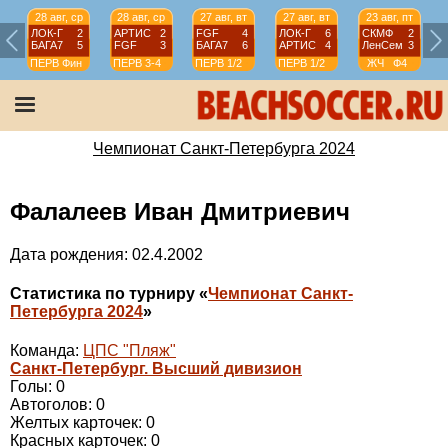
28 авг, ср
28 авг, ср
27 авг, вт
27 авг, вт
23 авг, пт
ЛОК-Г
2
АРТИС
2
FGF
4
ЛОК-Г
6
СКМФ
2
БАГА7
5
FGF
3
БАГА7
6
АРТИС
4
ЛенСем
3
ПЕРВ
Фин
ПЕРВ
3-4
ПЕРВ
1/2
ПЕРВ
1/2
ЖЧ
Ф4
Чемпионат Санкт-Петербурга 2024
Фалалеев Иван Дмитриевич
Дата рождения: 02.4.2002
Статистика по турниру «
Чемпионат Санкт-
Петербурга 2024
»
Команда:
ЦПС "Пляж"
Санкт-Петербург. Высший дивизион
Голы: 0
Автоголов: 0
Желтых карточек: 0
Красных карточек: 0