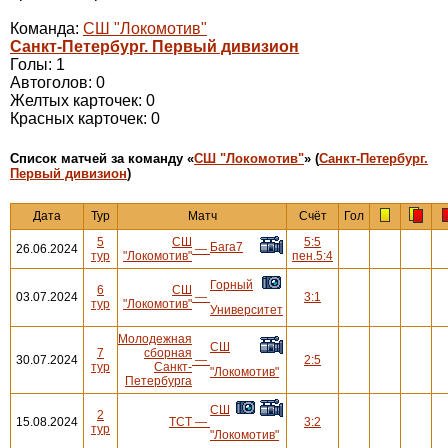
Команда:
СШ "Локомотив"
Санкт-Петербург. Первый дивизион
Голы: 1
Автоголов: 0
Желтых карточек: 0
Красных карточек: 0
Cписок матчей за команду «
СШ "Локомотив"
» (
Санкт-Петербург.
Первый дивизион
)
Дата
Тур
Матч
Счёт
Гол
5
СШ
5:5
Бага7
26.06.2024
—
тур
"Локомотив"
пен.5:4
Горный
6
СШ
03.07.2024
—
3:1
тур
"Локомотив"
Университет
Молодежная
СШ
7
сборная
30.07.2024
—
2:5
тур
Санкт-
"Локомотив"
Петербурга
СШ
2
15.08.2024
ТСТ
—
3:2
тур
"Локомотив"